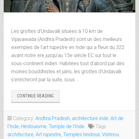
Les grottes d’Undavalli situées à 10 km de
Vijayawada (Andhra Pradesh) sont un des meilleurs
exemples de l’art rupestre en Inde qui a fleuri du 322
avant notre ère jusqu’au 15e siècle EC sur tout le
sous-continent indien. Habitées tout d’abord par des
moines bouddhistes et jaïns, les grottes d’Undavalli
s’enrichiront par la suite, sous …
« UNDAVALLI,
CONTINUE READING
JOYAU
RUPESTRE
DE
Category:
Andhra Pradesh
,
architecture inde
,
Art de
L’ANDHRA
l'Inde
,
Hindouisme
,
Temple de l'Inde
Tags:
PRADESH »
architecture
,
Art rupestre
,
Temples hindous
,
Vishnou