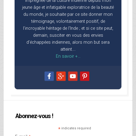
Imprégnée de la culture indienne depuis mon
jeune âge et infatigable exploratrice de la beauté
du monde, je souhaite par ce site donner mon
témoignage, volontairement positif, de
l’incroyable héritage de l’Inde ; et si ce site peut,
demain, susciter en vous des envies
d’échappées indiennes, alors mon but sera
atteint….
En savoir +...
Abonnez-vous !
*
indicates required