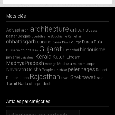
Mots clés
architecture
artisanat
Adivasi
archi
assam
bastar
Bengale
bouddhisme
Boudhisme
Camel fair
chhattisgarh
cuisine
Durga Puja
durga
danse
Diwali
Gujarat
hindouisme
Himachal
epices
Dussehra
Foire
Kerala
Kutch
Lingam
jainisme
Jaisalmer
MadhyaPradesh
Modhera
mariage
music
musique
pèlerinages
Navaratri
Odisha
Rabari
Peuples
Pushkar
Rajasthan
Shekhawati
Radhakrishna
shakti
Soufi
Tamil Nadu
uttarpradesh
Articles par catégories
Articles