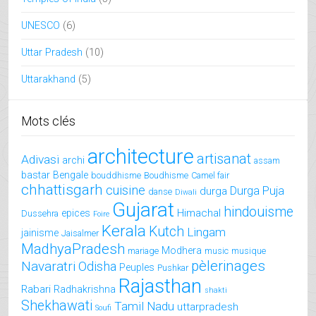
UNESCO
(6)
Uttar Pradesh
(10)
Uttarakhand
(5)
Mots clés
architecture
artisanat
Adivasi
archi
assam
bastar
Bengale
bouddhisme
Boudhisme
Camel fair
chhattisgarh
cuisine
Durga Puja
durga
danse
Diwali
Gujarat
hindouisme
Himachal
epices
Dussehra
Foire
Kerala
Kutch
Lingam
jainisme
Jaisalmer
MadhyaPradesh
Modhera
mariage
music
musique
pèlerinages
Navaratri
Odisha
Peuples
Pushkar
Rajasthan
Rabari
Radhakrishna
shakti
Shekhawati
Tamil Nadu
uttarpradesh
Soufi