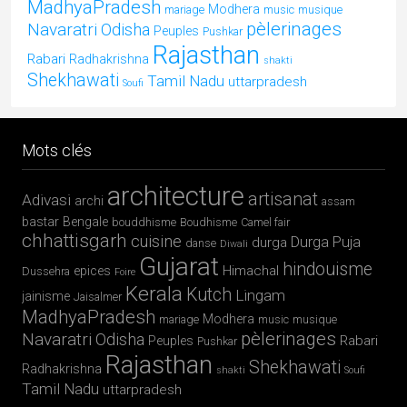
Chhau : entre ferveur sacrée et tradition guerrière
Majuli, terre d’eau et de culture
Barsoor, cité des 147 temples et des 147 étangs
Mundan, la première tonte de l’enfant
MON AGENCE DE VOYAGE EN INDE
Copyright © 2026 · All Rights Reserved · MAGIK
INDIA
Theme:
Adventure v3
by
Organic Themes