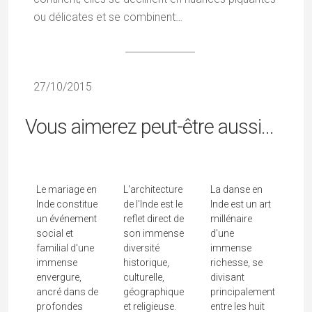
ou délicates et se combinent…
27/10/2015
Vous aimerez peut-être aussi...
Mariage À
Architecture
Danses De
L'indienne
De L'Inde
L'Inde
Le mariage en
L'architecture
La danse en
Inde constitue
de l'Inde est le
Inde est un art
un événement
reflet direct de
millénaire
social et
son immense
d'une
familial d'une
diversité
immense
immense
historique,
richesse, se
envergure,
culturelle,
divisant
ancré dans de
géographique
principalement
profondes
et religieuse.
entre les huit