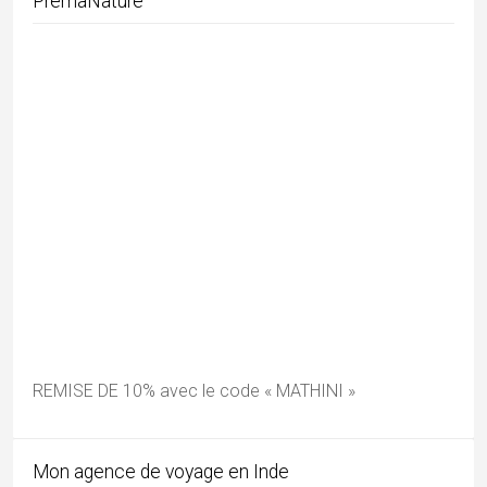
Mundan, la première tonte de l’enfant
Mes photos Instagram
Tous les articles par catégories
Adivasi
(28)
Andhra Pradesh
(4)
architecture inde
(74)
Art de l'Inde
(29)
Artisanat
(12)
Arts
(2)
Assam
(3)