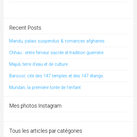
Benares
(1)
Bengale Occidental
(4)
Bishnoï
(2)
Blog
(107)
Bodhgaya
(1)
Bouddhisme
(4)
Chennai
(1)
Chhattisgarh
(16)
Cuisine indienne
(16)
culture de l'Inde
(23)
danses
(5)
Divers
(21)