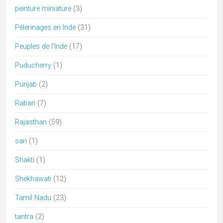
architecture
artisanat
Adivasi
archi
assam
bastar
Bengale
bouddhisme
Boudhisme
Camel fair
chhattisgarh
cuisine
Durga Puja
durga
danse
Diwali
Gujarat
hindouisme
Himachal
epices
Dussehra
Foire
Kerala
Kutch
Lingam
jainisme
Jaisalmer
MadhyaPradesh
Modhera
mariage
music
musique
pèlerinages
Navaratri
Odisha
Peuples
Pushkar
Rajasthan
Rabari
Radhakrishna
shakti
Shekhawati
Tamil Nadu
uttarpradesh
Soufi
Mots clés
architecture
artisanat
Adivasi
archi
assam
bastar
Bengale
bouddhisme
Boudhisme
Camel fair
chhattisgarh
cuisine
Durga Puja
durga
danse
Diwali