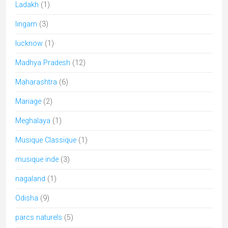
sari
(1)
Shakti
(1)
Shekhawati
(12)
Tamil Nadu
(23)
tantra
(2)
Telangana
(2)
Temple de l'Inde
(22)
Temples of India
(5)
UNESCO
(6)
Uttar Pradesh
(10)
Uttarakhand
(5)
Recherche par mots-clés