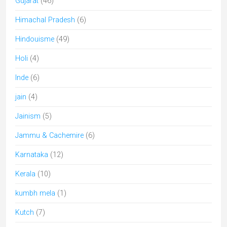
musique inde
(3)
nagaland
(1)
Odisha
(9)
parcs naturels
(5)
peinture miniature
(3)
Pèlerinages en Inde
(31)
Peuples de l'Inde
(17)
Puducherry
(1)
Punjab
(2)
Rabari
(7)
Rajasthan
(59)