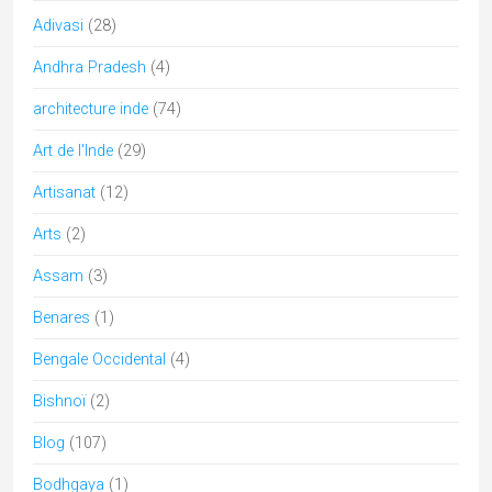
Ecologie
(2)
Festivals culturels d'Inde
(32)
Fêtes religieuses de l'Inde
(37)
folk
(8)
Gujarat
(46)
Himachal Pradesh
(6)
Hindouisme
(49)
Holi
(4)
Inde
(6)
jain
(4)
Jainism
(5)
Jammu & Cachemire
(6)