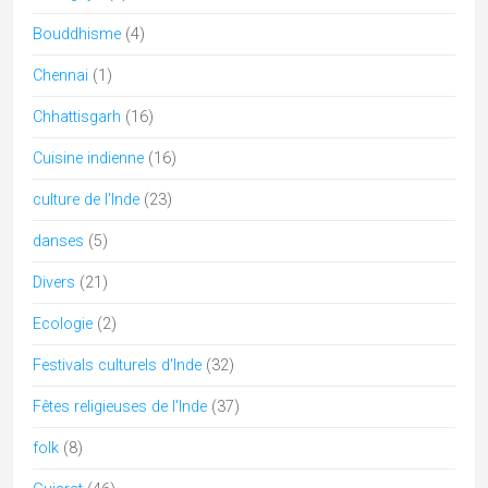
Karnataka
(12)
Kerala
(10)
kumbh mela
(1)
Kutch
(7)
Ladakh
(1)
lingam
(3)
lucknow
(1)
Madhya Pradesh
(12)
Maharashtra
(6)
Mariage
(2)
Meghalaya
(1)
Musique Classique
(1)