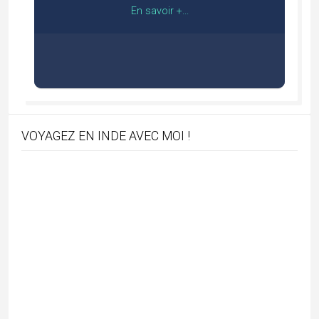
Abonnez-vous !
*
indicates required
*
E-mail
BOUTIQUE ENCENS 100% NATUREL AVEC