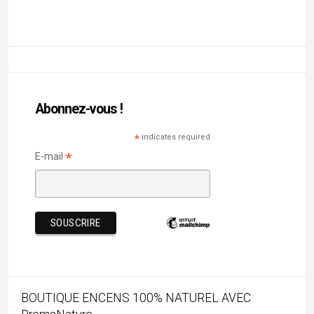
PremaNature
REMISE DE 10% avec le code « MATHINI »
Mon agence de voyage en Inde
Recent Posts
Mandu, palais suspendus & romances afghanes
Chhau : entre ferveur sacrée et tradition guerrière
Majuli, terre d’eau et de culture
Barsoor, cité des 147 temples et des 147 étangs