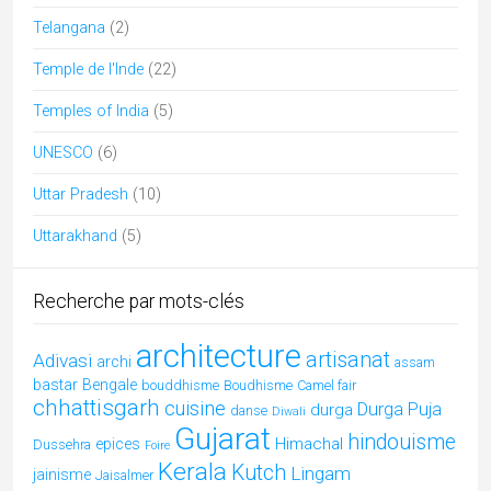
Gujarat
hindouisme
Himachal
epices
Dussehra
Foire
Kerala
Kutch
Lingam
jainisme
Jaisalmer
MadhyaPradesh
Modhera
mariage
music
musique
pèlerinages
Navaratri
Odisha
Rabari
Peuples
Pushkar
Rajasthan
Shekhawati
Radhakrishna
shakti
Soufi
Tamil Nadu
uttarpradesh
Articles par catégories
Articles
par
catégories
Articles récents
Mandu, palais suspendus & romances afghanes