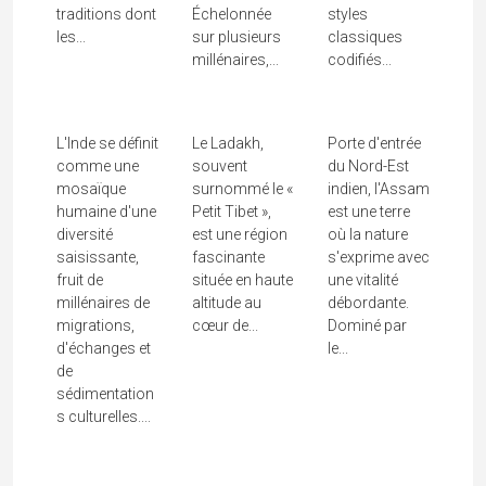
traditions dont
Échelonnée
styles
les...
sur plusieurs
classiques
millénaires,...
codifiés...
Peuples De
L'Inde
Ladakh
Assam
L'Inde se définit
Le Ladakh,
Porte d'entrée
comme une
souvent
du Nord-Est
mosaïque
surnommé le «
indien, l'Assam
humaine d'une
Petit Tibet »,
est une terre
diversité
est une région
où la nature
saisissante,
fascinante
s'exprime avec
fruit de
située en haute
une vitalité
millénaires de
altitude au
débordante.
migrations,
cœur de...
Dominé par
d'échanges et
le...
de
sédimentation
s culturelles....