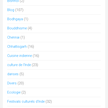
Fêtes religieuses de l'Inde
(37)
folk
(8)
Gujarat
(46)
Himachal Pradesh
(6)
Hindouisme
(49)
Holi
(4)
Inde
(6)
jain
(4)
Jainism
(5)
Jammu & Cachemire
(6)
Karnataka
(12)
Kerala
(10)