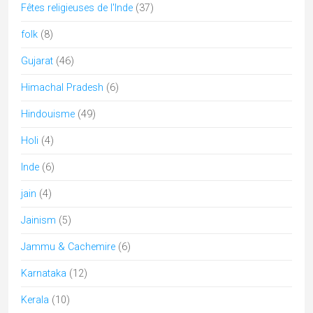
kumbh mela
(1)
Kutch
(7)
Ladakh
(1)
lingam
(3)
lucknow
(1)
Madhya Pradesh
(12)
Maharashtra
(6)
Mariage
(2)
Meghalaya
(1)
Musique Classique
(1)
musique inde
(3)
nagaland
(1)