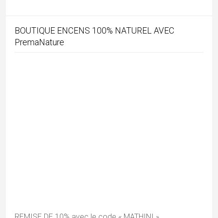
Mon agence de voyage en Inde
Recent Posts
Chhau : entre ferveur sacrée et tradition guerrière
Majuli, terre d’eau et de culture
Barsoor, cité des 147 temples et des 147 étangs
Mundan, la première tonte de l’enfant
Le monde sacré des Rathwa
Mes photos Instagram