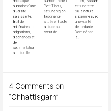
mosaïque
surnommé le «
indien, l'Assam
humaine d'une
Petit Tibet »,
est une terre
diversité
est une région
où la nature
saisissante,
fascinante
s'exprime avec
fruit de
située en haute
une vitalité
millénaires de
altitude au
débordante.
migrations,
cœur de...
Dominé par
d'échanges et
le...
de
sédimentation
s culturelles....
4 Comments on
“Chhattisgarh”