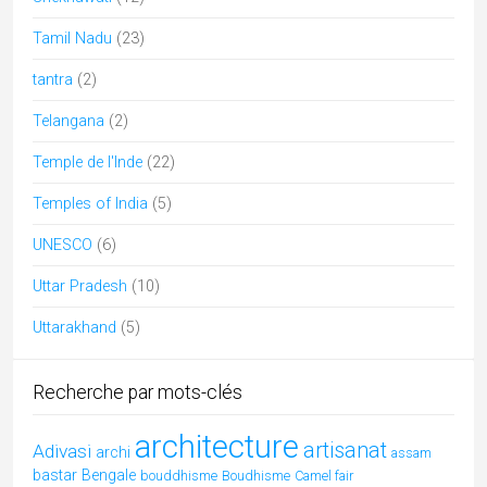
chhattisgarh
cuisine
Durga Puja
durga
danse
Diwali
Gujarat
hindouisme
Himachal
epices
Dussehra
Foire
Kerala
Kutch
Lingam
jainisme
Jaisalmer
MadhyaPradesh
Modhera
mariage
music
musique
pèlerinages
Navaratri
Odisha
Peuples
Pushkar
Rajasthan
Rabari
Radhakrishna
shakti
Shekhawati
Tamil Nadu
uttarpradesh
Soufi
Mots clés
architecture
artisanat
Adivasi
archi
assam
bastar
Bengale
bouddhisme
Boudhisme
Camel fair
chhattisgarh
cuisine
Durga Puja
durga
danse
Diwali
Gujarat
hindouisme
Himachal
epices
Dussehra
Foire
Kerala
Kutch
Lingam
jainisme
Jaisalmer
MadhyaPradesh
Modhera
mariage
music
musique