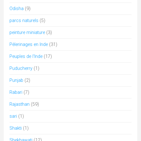
Tamil Nadu
(23)
tantra
(2)
Telangana
(2)
Temple de l'Inde
(22)
Temples of India
(5)
UNESCO
(6)
Uttar Pradesh
(10)
Uttarakhand
(5)
Recherche par mots-clés
architecture
artisanat
Adivasi
archi
assam
bastar
Bengale
bouddhisme
Boudhisme
Camel fair