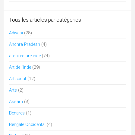
Bishnoï
(2)
Blog
(107)
Bodhgaya
(1)
Bouddhisme
(4)
Chennai
(1)
Chhattisgarh
(16)
Cuisine indienne
(16)
culture de l'Inde
(23)
danses
(5)
Divers
(20)
Ecologie
(2)
Festivals culturels d'Inde
(32)