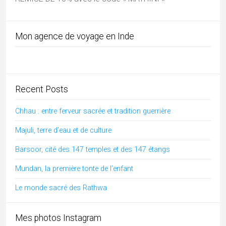
Tous les articles par catégories
Adivasi
(28)
Andhra Pradesh
(4)
architecture inde
(74)
Art de l'Inde
(29)
Artisanat
(12)
Arts
(2)
Assam
(3)
Benares
(1)
Bengale Occidental
(4)