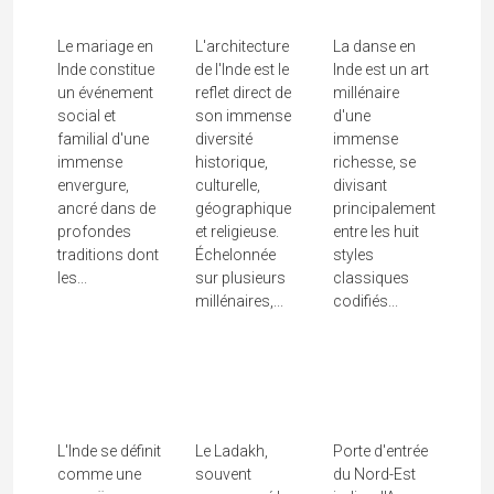
L'indienne
De L'Inde
L'Inde
Le mariage en
L'architecture
La danse en
Inde constitue
de l'Inde est le
Inde est un art
un événement
reflet direct de
millénaire
social et
son immense
d'une
familial d'une
diversité
immense
immense
historique,
richesse, se
envergure,
culturelle,
divisant
ancré dans de
géographique
principalement
profondes
et religieuse.
entre les huit
traditions dont
Échelonnée
styles
les...
sur plusieurs
classiques
millénaires,...
codifiés...
Peuples De
L'Inde
Ladakh
Assam
L'Inde se définit
Le Ladakh,
Porte d'entrée
comme une
souvent
du Nord-Est