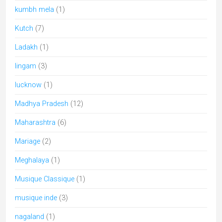
Odisha
(9)
parcs naturels
(5)
peinture miniature
(3)
Pèlerinages en Inde
(31)
Peuples de l'Inde
(17)
Puducherry
(1)
Punjab
(2)
Rabari
(7)
Rajasthan
(59)
sari
(1)
Shakti
(1)
Shekhawati
(12)