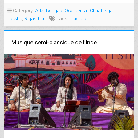
DE
L’INDE »
Category:
Arts
,
Bengale Occidental
,
Chhattisgarh
,
Odisha
,
Rajasthan
Tags:
musique
Musique semi-classique de l’Inde