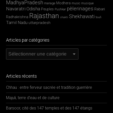
MadhyaPradesh
Modhera
mariage
music
musique
pèlerinages
Navaratri
Odisha
Rabari
Peuples
Pushkar
Rajasthan
Shekhawati
Radhakrishna
shakti
Soufi
Tamil Nadu
uttarpradesh
Articles par catégories
Articles
par
catégories
Articles récents
Chhau : entre ferveur sacrée et tradition guerrière
Majuli, terre d’eau et de culture
Barsoor, cité des 147 temples et des 147 étangs