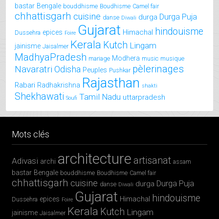
bastar
Bengale
bouddhisme
Boudhisme
Camel fair
chhattisgarh
cuisine
Durga Puja
durga
danse
Diwali
Gujarat
hindouisme
Himachal
epices
Dussehra
Foire
Kerala
Kutch
Lingam
jainisme
Jaisalmer
MadhyaPradesh
Modhera
mariage
music
musique
pèlerinages
Navaratri
Odisha
Peuples
Pushkar
Rajasthan
Rabari
Radhakrishna
shakti
Shekhawati
Tamil Nadu
uttarpradesh
Soufi
Mots clés
architecture
artisanat
Adivasi
archi
assam
bastar
Bengale
bouddhisme
Boudhisme
Camel fair
chhattisgarh
cuisine
Durga Puja
durga
danse
Diwali
Gujarat
hindouisme
Himachal
epices
Dussehra
Foire
Kerala
Kutch
Lingam
jainisme
Jaisalmer