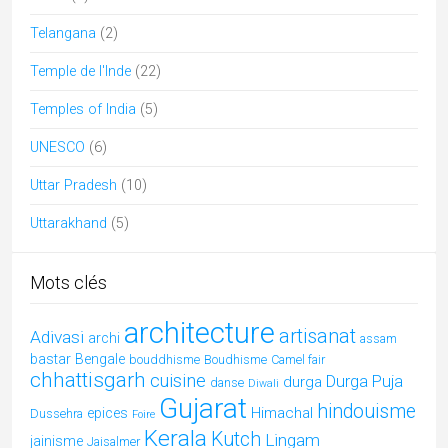
Telangana
(2)
Temple de l'Inde
(22)
Temples of India
(5)
UNESCO
(6)
Uttar Pradesh
(10)
Uttarakhand
(5)
Mots clés
architecture
artisanat
Adivasi
archi
assam
bastar
Bengale
bouddhisme
Boudhisme
Camel fair
chhattisgarh
cuisine
Durga Puja
durga
danse
Diwali
Gujarat
hindouisme
Himachal
epices
Dussehra
Foire
Kerala
Kutch
Lingam
jainisme
Jaisalmer