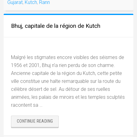
Gujarat
,
Kutch
,
Rann
DÉSERT
BLANC
DE
L’INDE »
Bhuj, capitale de la région de Kutch
Malgré les stigmates encore visibles des séismes de
1956 et 2001, Bhuj n’a rien perdu de son charme.
Ancienne capitale de la région du Kutch, cette petite
ville constitue une halte remarquable sur la route du
célèbre désert de sel. Au détour de ses ruelles
animées, les palais de miroirs et les temples sculptés
racontent sa …
« BHUJ,
CONTINUE READING
CAPITALE
DE