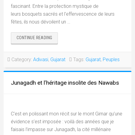
fascinant. Entre la protection mystique de
leurs bosquets sacrés et l’effervescence de leurs
fêtes, ils nous dévoilent un …
« LE
CONTINUE READING
MONDE
SACRÉ
DES
Category:
Adivasi
,
Gujarat
Tags:
Gujarat
,
Peuples
RATHWA »
Junagadh et l’héritage insolite des Nawabs
C’est en polissant mon récit sur le mont Girnar qu’une
évidence s’est imposée : voilà des années que je
faisais l’impasse sur Junagadh, la cité millénaire