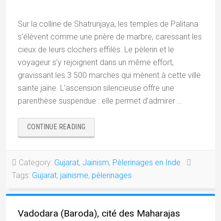
Sur la colline de Shatrunjaya, les temples de Palitana
s’élèvent comme une prière de marbre, caressant les
cieux de leurs clochers effilés. Le pèlerin et le
voyageur s’y rejoignent dans un même effort,
gravissant les 3 500 marches qui mènent à cette ville
sainte jaïne. L’ascension silencieuse offre une
parenthèse suspendue : elle permet d’admirer …
« PALITANA,
CONTINUE READING
3
500
MARCHES
Category:
Gujarat
,
Jainism
,
Pèlerinages en Inde
VERS
Tags:
Gujarat
,
jainisme
,
pèlerinages
LE
SACRÉ »
Vadodara (Baroda), cité des Maharajas