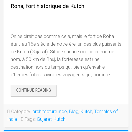
Roha, fort historique de Kutch
On ne dirait pas comme cela, mais le fort de Roha
était, au 16e siècle de notre ère, un des plus puissants
de Kutch (Gujarat). Située sur une colline du même
nom, à 50 km de Bhuj, la forteresse est une
destination hors du temps qui, bien qu’envahie
d’herbes folles, ravira les voyageurs qui, comme …
« ROHA,
CONTINUE READING
FORT
HISTORIQUE
DE
Category:
architecture inde
,
Blog
,
Kutch
,
Temples of
KUTCH »
India
Tags:
Gujarat
,
Kutch