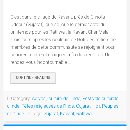
C’est dans le village de Kavant, près de Chhota
Udepur (Gujarat), que se joue le dernier acte du
printemps pour les Rathwa : la Kavant Gher Mela.
Trois jours après les couleurs de Holi, des milliers de
membres de cette communauté se rejoignent pour
honorer la terre et marquer la fin des récoltes. Un
rendez-vous incontournable …
« KAVANT
CONTINUE READING
FAIR,
LE
FESTIVAL
Category:
Adivasi
,
culture de l'Inde
,
Festivals culturels
DES
d'Inde
,
Fêtes religieuses de l'Inde
,
Gujarat
,
Holi
,
Peuples
RÉCOLTES
DES
de l'Inde
Tags:
Gujarat
,
Kavant
,
Rathwa
RATHWAS »