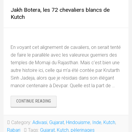
Jakh Botera, les 72 chevaliers blancs de
Kutch
En voyant cet alignement de cavaliers, on serait tenté
de faire le parallèle avec les valeureux guerriers des
temples de Momaji du Rajasthan. Mais c’est bien une
autre histoire ici, celle qui m’a été contée par Krutarth
Sinh Jadeja, alors que je résidais dans son élégant
manoir centenaire à Devpar. Quelle est la part de …
« JAKH
CONTINUE READING
BOTERA,
LES
72
Category:
Adivasi
,
Gujarat
,
Hindouisme
,
Inde
,
Kutch
,
CHEVALIERS
Rabari
Tags:
Gujarat
,
Kutch
,
pèlerinages
BLANCS