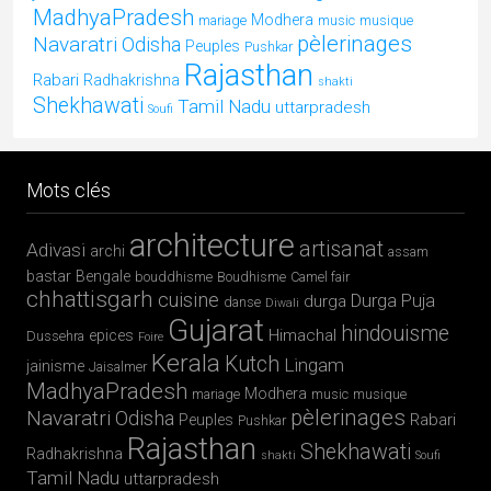
MadhyaPradesh
Modhera
mariage
music
musique
pèlerinages
Navaratri
Odisha
Peuples
Pushkar
Rajasthan
Rabari
Radhakrishna
shakti
Shekhawati
Tamil Nadu
uttarpradesh
Soufi
Mots clés
architecture
artisanat
Adivasi
archi
assam
bastar
Bengale
bouddhisme
Boudhisme
Camel fair
chhattisgarh
cuisine
Durga Puja
durga
danse
Diwali
Gujarat
hindouisme
Himachal
epices
Dussehra
Foire
Kerala
Kutch
Lingam
jainisme
Jaisalmer
MadhyaPradesh
Modhera
mariage
music
musique
pèlerinages
Navaratri
Odisha
Rabari
Peuples
Pushkar
Rajasthan
Shekhawati
Radhakrishna
shakti
Soufi
Tamil Nadu
uttarpradesh