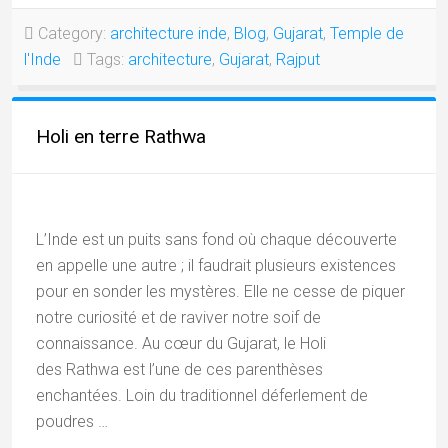
DES
RAJPOUTES
Category:
architecture inde
,
Blog
,
Gujarat
,
Temple de
JHALA »
l'Inde
Tags:
architecture
,
Gujarat
,
Rajput
Holi en terre Rathwa
L’Inde est un puits sans fond où chaque découverte
en appelle une autre ; il faudrait plusieurs existences
pour en sonder les mystères. Elle ne cesse de piquer
notre curiosité et de raviver notre soif de
connaissance. Au cœur du Gujarat, le Holi
des Rathwa est l’une de ces parenthèses
enchantées. Loin du traditionnel déferlement de
poudres …