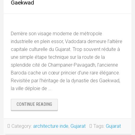
Gaekwad
Derrière son visage moderne de métropole
industrielle en plein essor, Vadodara demeure l’altière
capitale culturelle du Gujarat. Trop souvent réduite à
une simple étape technique sur la route de la
splendide cité de Champaner-Pavagadh, l’ancienne
Baroda cache un cœur princier d’une rare élégance.
Revisitée par l’héritage de la dynastie des Gaekwad,
la ville déploie de …
« VADODARA
CONTINUE READING
(BARODA),
CITÉ
DES
Category:
architecture inde
,
Gujarat
Tags:
Gujarat
MAHARAJAS
GAEKWAD »