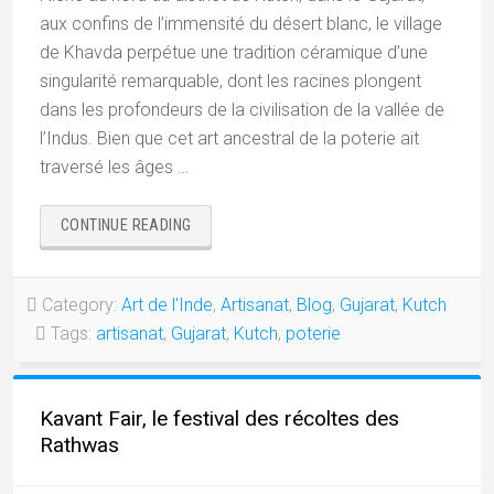
aux confins de l’immensité du désert blanc, le village
de Khavda perpétue une tradition céramique d’une
singularité remarquable, dont les racines plongent
dans les profondeurs de la civilisation de la vallée de
l’Indus. Bien que cet art ancestral de la poterie ait
traversé les âges …
« KHAVDA,
CONTINUE READING
LA
POTERIE
DE
Category:
Art de l'Inde
,
Artisanat
,
Blog
,
Gujarat
,
Kutch
LA
Tags:
artisanat
,
Gujarat
,
Kutch
,
poterie
VALLÉE
DE
L’INDUS »
Kavant Fair, le festival des récoltes des
Rathwas