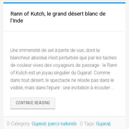
Rann of Kutch, le grand désert blanc de
l’Inde
Une immensité de sel à perte de vue, dont la
blancheur absolue n’est perturbée que par les taches
de couleur vives des voyageurs de passage : le Rann
of Kutch est un joyau singulier du Gujarat. Comme
dans tout désert, le spectacle ne réside pas dans le
visible, mais dans l’épure : une invitation à écouter …
« RANN
CONTINUE READING
OF
KUTCH,
LE
Category:
Gujarat
,
parcs naturels
Tags:
Gujarat
,
GRAND