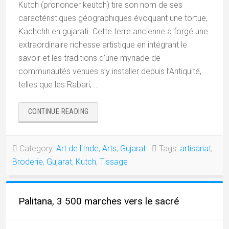
Kutch (prononcer keutch) tire son nom de ses
caractéristiques géographiques évoquant une tortue,
Kachchh en gujarati. Cette terre ancienne a forgé une
extraordinaire richesse artistique en intégrant le
savoir et les traditions d’une myriade de
communautés venues s’y installer depuis l’Antiquité,
telles que les Rabari, …
« LES
CONTINUE READING
ARTS
DE
LA
Category:
Art de l'Inde
,
Arts
,
Gujarat
Tags:
artisanat
,
RÉGION
Broderie
,
Gujarat
,
Kutch
,
Tissage
DE
KUTCH,
GUJARAT »
Palitana, 3 500 marches vers le sacré