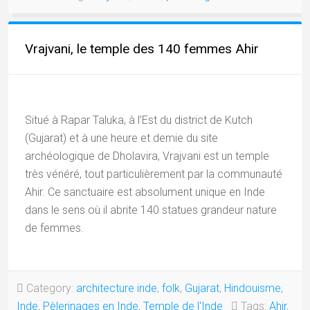
DE
KUTCH »
Vrajvani, le temple des 140 femmes Ahir
Situé à Rapar Taluka, à l’Est du district de Kutch
(Gujarat) et à une heure et demie du site
archéologique de Dholavira, Vrajvani est un temple
très vénéré, tout particulièrement par la communauté
Ahir. Ce sanctuaire est absolument unique en Inde
dans le sens où il abrite 140 statues grandeur nature
de femmes.
Category:
architecture inde
,
folk
,
Gujarat
,
Hindouisme
,
Inde
,
Pèlerinages en Inde
,
Temple de l'Inde
Tags:
Ahir
,