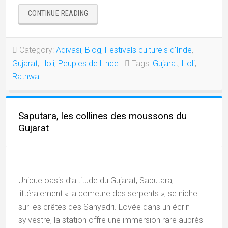
« HOLI
CONTINUE READING
EN
TERRE
RATHWA »
Category:
Adivasi
,
Blog
,
Festivals culturels d'Inde
,
Gujarat
,
Holi
,
Peuples de l'Inde
Tags:
Gujarat
,
Holi
,
Rathwa
Saputara, les collines des moussons du
Gujarat
Unique oasis d’altitude du Gujarat, Saputara,
littéralement « la demeure des serpents », se niche
sur les crêtes des Sahyadri. Lovée dans un écrin
sylvestre, la station offre une immersion rare auprès