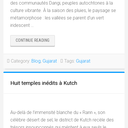
des communautés Dangi, peuples autochtones à la
culture vibrante. À la saison des pluies, le paysage se
métamorphose : les vallées se parent d’un vert
iridescent …
« SAPUTARA,
CONTINUE READING
LES
COLLINES
DES
Category:
Blog
,
Gujarat
Tags:
Gujarat
MOUSSONS
DU
GUJARAT »
Huit temples inédits à Kutch
Au-delà de l’immensité blanche du « Rann », son
célèbre désert de sel, le district de Kutch recèle des
trésors insoupçonnés qui méritent à eux seuls le