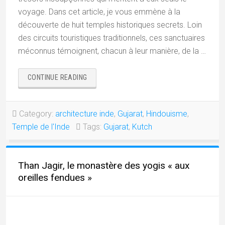
voyage. Dans cet article, je vous emmène à la
découverte de huit temples historiques secrets. Loin
des circuits touristiques traditionnels, ces sanctuaires
méconnus témoignent, chacun à leur manière, de la …
« HUIT
CONTINUE READING
TEMPLES
INÉDITS
À
Category:
architecture inde
,
Gujarat
,
Hindouisme
,
KUTCH »
Temple de l'Inde
Tags:
Gujarat
,
Kutch
Than Jagir, le monastère des yogis « aux
oreilles fendues »