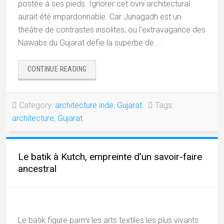
postée à ses pieds. Ignorer cet ovni architectural
aurait été impardonnable. Car Junagadh est un
théâtre de contrastes insolites, où l’extravagance des
Nawabs du Gujarat défie la superbe de …
« JUNAGADH
CONTINUE READING
ET
L’HÉRITAGE
INSOLITE
Category:
architecture inde
,
Gujarat
Tags:
DES
architecture
,
Gujarat
NAWABS »
Le batik à Kutch, empreinte d’un savoir-faire
ancestral
Le batik figure parmi les arts textiles les plus vivants