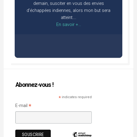
demain, susciter en vous des envies
d’échappées indiennes, alors mon but sera
atteint….
En savoir +...
Abonnez-vous !
*
indicates required
*
E-mail