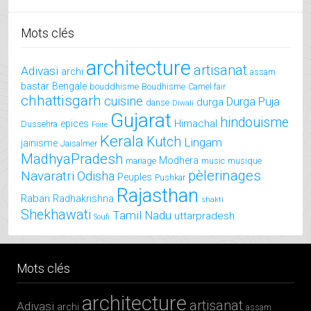
Mots clés
architecture
artisanat
Adivasi
archi
assam
bastar
Bengale
bouddhisme
Boudhisme
Camel fair
chhattisgarh
cuisine
Durga Puja
durga
danse
Diwali
Gujarat
hindouisme
Himachal
epices
Dussehra
Foire
Kerala
Kutch
Lingam
jainisme
Jaisalmer
MadhyaPradesh
Modhera
mariage
music
musique
pèlerinages
Navaratri
Odisha
Peuples
Pushkar
Rajasthan
Rabari
Radhakrishna
shakti
Shekhawati
Tamil Nadu
uttarpradesh
Soufi
Mots clés
architecture
artisanat
Adivasi
archi
assam