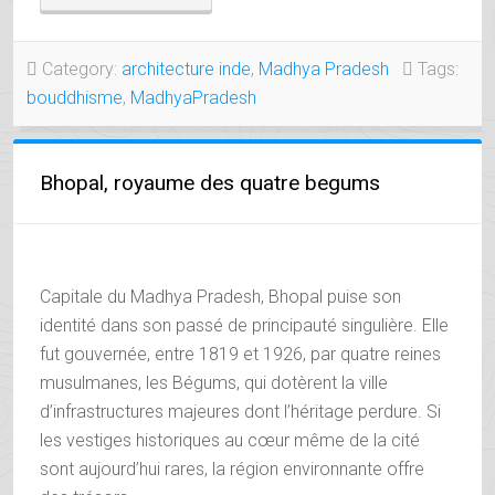
LE
PLUS
ANCIEN
Category:
architecture inde
,
Madhya Pradesh
Tags:
SANCTUAIRE
bouddhisme
,
MadhyaPradesh
BOUDDHIQUE
DE
L’INDE »
Bhopal, royaume des quatre begums
Capitale du Madhya Pradesh, Bhopal puise son
identité dans son passé de principauté singulière. Elle
fut gouvernée, entre 1819 et 1926, par quatre reines
musulmanes, les Bégums, qui dotèrent la ville
d’infrastructures majeures dont l’héritage perdure. Si
les vestiges historiques au cœur même de la cité
sont aujourd’hui rares, la région environnante offre