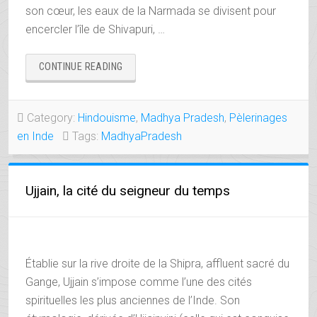
son cœur, les eaux de la Narmada se divisent pour
encercler l’île de Shivapuri, …
« OMKARESHWAR,
CONTINUE READING
LE
SEIGNEUR
DU
Category:
Hindouisme
,
Madhya Pradesh
,
Pèlerinages
SON
en Inde
Tags:
MadhyaPradesh
« OM » »
Ujjain, la cité du seigneur du temps
Établie sur la rive droite de la Shipra, affluent sacré du
Gange, Ujjain s’impose comme l’une des cités
spirituelles les plus anciennes de l’Inde. Son