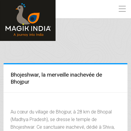
Bhojeshwar, la merveille inachevée de
Bhojpur
Au cœur du village de Bhojpur, à 28 km de Bhopal
(Madhya Pradesh), se dresse le temple de
Bhojeshwar. Ce sanctuaire inachevé, dédié à Shiva,