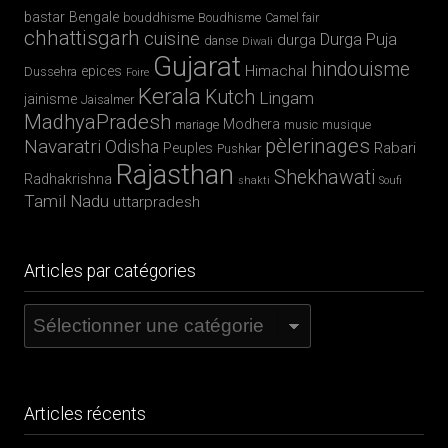
bastar
Bengale
bouddhisme
Boudhisme
Camel fair
chhattisgarh
cuisine
Durga Puja
durga
danse
Diwali
Gujarat
hindouisme
Himachal
epices
Dussehra
Foire
Kerala
Kutch
Lingam
jainisme
Jaisalmer
MadhyaPradesh
Modhera
mariage
music
musique
pèlerinages
Navaratri
Odisha
Rabari
Peuples
Pushkar
Rajasthan
Shekhawati
Radhakrishna
shakti
Soufi
Tamil Nadu
uttarpradesh
Articles par catégories
Articles
par
catégories
Articles récents