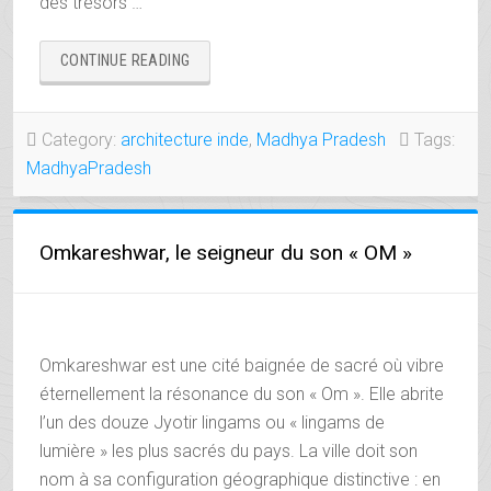
des trésors …
« BHOPAL,
CONTINUE READING
ROYAUME
DES
QUATRE
Category:
architecture inde
,
Madhya Pradesh
Tags:
BEGUMS »
MadhyaPradesh
Omkareshwar, le seigneur du son « OM »
Omkareshwar est une cité baignée de sacré où vibre
éternellement la résonance du son « Om ». Elle abrite
l’un des douze Jyotir lingams ou « lingams de
lumière » les plus sacrés du pays. La ville doit son
nom à sa configuration géographique distinctive : en