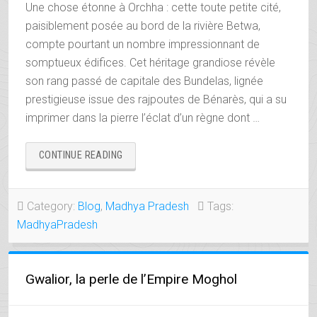
Une chose étonne à Orchha : cette toute petite cité,
paisiblement posée au bord de la rivière Betwa,
compte pourtant un nombre impressionnant de
somptueux édifices. Cet héritage grandiose révèle
son rang passé de capitale des Bundelas, lignée
prestigieuse issue des rajpoutes de Bénarès, qui a su
imprimer dans la pierre l’éclat d’un règne dont …
« ORCHHA,
CONTINUE READING
LA
CITÉ
DES
Category:
Blog
,
Madhya Pradesh
Tags:
SOUVERAINS
MadhyaPradesh
BUNDELAS »
Gwalior, la perle de l’Empire Moghol