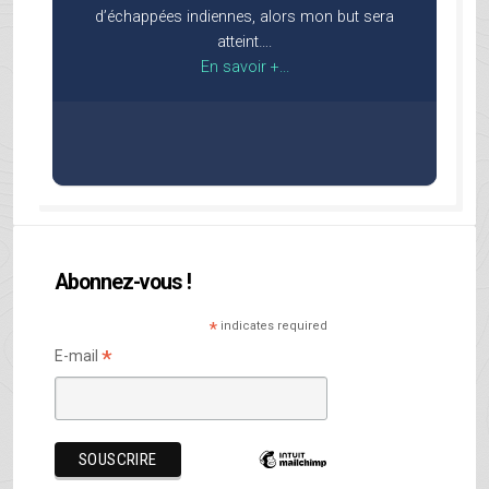
d’échappées indiennes, alors mon but sera
atteint….
En savoir +...
Abonnez-vous !
*
indicates required
*
E-mail