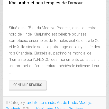
Khajuraho et ses temples de l’amour
Situé dans l’État du Madhya Pradesh, dans le centre-
nord de l’Inde, Khajuraho est célèbre pour ses
somptueux ensembles de temples édifiés entre le Xe
et le XIIIe siècle sous le patronage de la dynastie des
rois Chandela. Classés au patrimoine mondial de
l’humanité par l’UNESCO, ces monuments constituent
un sommet de l’architecture médiévale indienne. Leur
…
« KHAJURAHO
CONTINUE READING
ET
SES
TEMPLES
Category:
architecture inde
,
Art de l'Inde
,
Madhya
DE
Pradesh
Tags:
Khajuraho
,
MadhyaPradesh