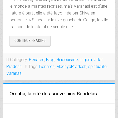
le monde à maintes reprises, mais Varanasi est d’une
nature à part ; elle a été façonnée par Shiva en
personne. » Située sur la rive gauche du Gange, la ville
transcende le statut de simple cité. …
« VARANASI
CONTINUE READING
(BÉNARÈS),
CAPITALE
SPIRITUELLE
Category:
Benares
,
Blog
,
Hindouisme
,
lingam
,
Uttar
DE
Pradesh
Tags:
Benares
,
MadhyaPradesh
,
spiritualité
,
L’INDE »
Varanasi
Orchha, la cité des souverains Bundelas