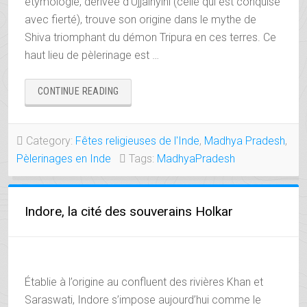
étymologie, dérivée d’Ujjainyini (celle qui est conquise
avec fierté), trouve son origine dans le mythe de
Shiva triomphant du démon Tripura en ces terres. Ce
haut lieu de pèlerinage est …
« UJJAIN,
CONTINUE READING
LA
CITÉ
DU
Category:
Fêtes religieuses de l'Inde
,
Madhya Pradesh
,
SEIGNEUR
Pèlerinages en Inde
Tags:
MadhyaPradesh
DU
TEMPS »
Indore, la cité des souverains Holkar
Établie à l’origine au confluent des rivières Khan et
Saraswati, Indore s’impose aujourd’hui comme le