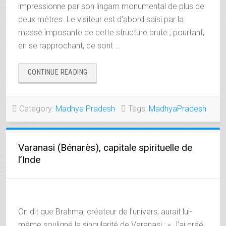
impressionne par son lingam monumental de plus de
deux mètres. Le visiteur est d’abord saisi par la
masse imposante de cette structure brute ; pourtant,
en se rapprochant, ce sont …
« BHOJESHWAR,
CONTINUE READING
LA
MERVEILLE
INACHEVÉE
Category:
Madhya Pradesh
Tags:
MadhyaPradesh
DE
BHOJPUR »
Varanasi (Bénarès), capitale spirituelle de
l’Inde
On dit que Brahma, créateur de l’univers, aurait lui-
même souligné la singularité de Varanasi : « J’ai créé