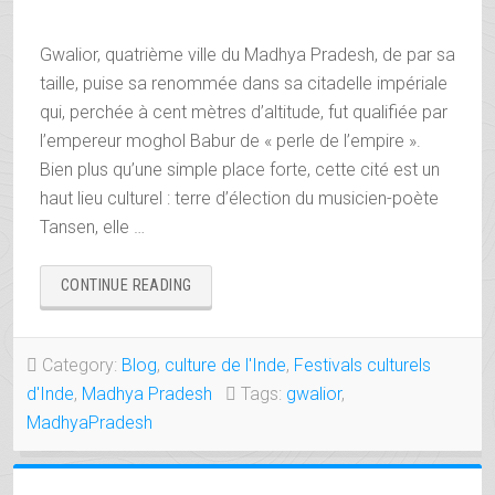
Gwalior, quatrième ville du Madhya Pradesh, de par sa
taille, puise sa renommée dans sa citadelle impériale
qui, perchée à cent mètres d’altitude, fut qualifiée par
l’empereur moghol Babur de « perle de l’empire ».
Bien plus qu’une simple place forte, cette cité est un
haut lieu culturel : terre d’élection du musicien-poète
Tansen, elle …
« GWALIOR,
CONTINUE READING
LA
PERLE
DE
Category:
Blog
,
culture de l'Inde
,
Festivals culturels
L’EMPIRE
d'Inde
,
Madhya Pradesh
Tags:
gwalior
,
MOGHOL »
MadhyaPradesh