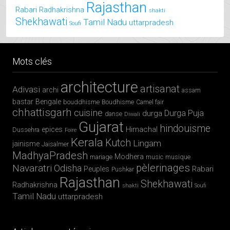
Rajasthan
Rabari
Radhakrishna
shakti
Shekhawati
Tamil Nadu
uttarpradesh
Soufi
Mots clés
architecture
artisanat
Adivasi
archi
assam
bastar
Bengale
bouddhisme
Boudhisme
Camel fair
chhattisgarh
cuisine
Durga Puja
durga
danse
Diwali
Gujarat
hindouisme
Himachal
epices
Dussehra
Foire
Kerala
Kutch
Lingam
jainisme
Jaisalmer
MadhyaPradesh
Modhera
mariage
music
musique
pèlerinages
Navaratri
Odisha
Rabari
Peuples
Pushkar
Rajasthan
Shekhawati
Radhakrishna
shakti
Soufi
Tamil Nadu
uttarpradesh