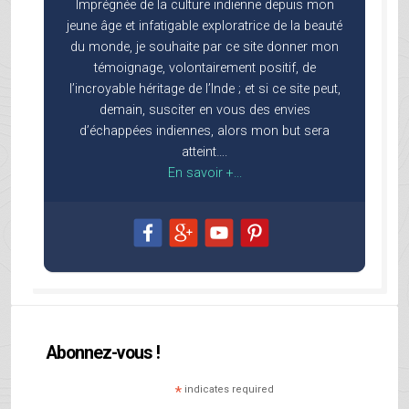
Imprégnée de la culture indienne depuis mon
jeune âge et infatigable exploratrice de la beauté
du monde, je souhaite par ce site donner mon
témoignage, volontairement positif, de
l’incroyable héritage de l’Inde ; et si ce site peut,
demain, susciter en vous des envies
d’échappées indiennes, alors mon but sera
atteint….
En savoir +...
Abonnez-vous !
*
indicates required