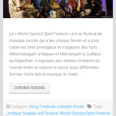
Le « World Sacred Spirit Festival » est un festival de
musique sacrée qui a lieu chaque février et a pour
cadre les sites prestigieux et magiques des forts
Ahhichatragarh à Nagaur et Mehrangarh à Jodhpur
au Rajasthan. Il regroupe des artistes éminents du
monde entier et explore le sacré sous différentes
formes d’arts tels la musique, le chant …
« FESTIVAL
CONTINUE READING
DE
MUSIQUE
SACRÉE
Category:
Blog
,
Festivals culturels d'Inde
Tags:
DE
Jodhpur
,
Nagaur
,
sufi festival
,
World Sacred Spirit Festival
JODHPUR