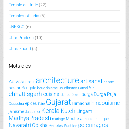
Temple de l'Inde
(22)
Temples of India
(5)
UNESCO
(6)
Uttar Pradesh
(10)
Uttarakhand
(5)
Mots clés
architecture
artisanat
Adivasi
archi
assam
bastar
Bengale
bouddhisme
Boudhisme
Camel fair
chhattisgarh
cuisine
Durga Puja
durga
danse
Diwali
Gujarat
hindouisme
Himachal
epices
Dussehra
Foire
Kerala
Kutch
Lingam
jainisme
Jaisalmer
MadhyaPradesh
Modhera
mariage
music
musique
pèlerinages
Navaratri
Odisha
Peuples
Pushkar