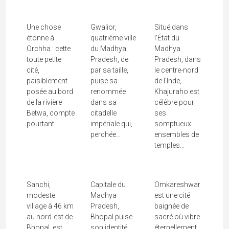
Bundelas
Moghol
De L'amour
Une chose
Gwalior,
Situé dans
étonne à
quatrième ville
l'État du
Orchha : cette
du Madhya
Madhya
toute petite
Pradesh, de
Pradesh, dans
cité,
par sa taille,
le centre-nord
paisiblement
puise sa
de l'Inde,
posée au bord
renommée
Khajuraho est
de la rivière
dans sa
célèbre pour
Sanchi, Le
Betwa, compte
citadelle
ses
Plus Ancien
Bhopal,
Omkareshwa
pourtant...
impériale qui,
somptueux
perchée...
ensembles de
Sanctuaire
Royaume Des
R, Le
temples...
Bouddhique
Quatre
Seigneur Du
De...
Begums
Son "OM"
Sanchi,
Capitale du
Omkareshwar
modeste
Madhya
est une cité
village à 46 km
Pradesh,
baignée de
au nord-est de
Bhopal puise
sacré où vibre
Bhopal, est
son identité
éternellement