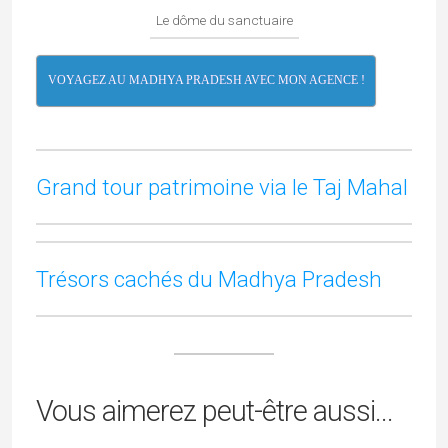
Le dôme du sanctuaire
VOYAGEZ AU MADHYA PRADESH AVEC MON AGENCE !
Grand tour patrimoine via le Taj Mahal
Trésors cachés du Madhya Pradesh
Orchha, La
Gwalior, La
Vous aimerez peut-être aussi...
Cité Des
Perle De
Khajuraho Et
Souverains
L’Empire
Ses Temples