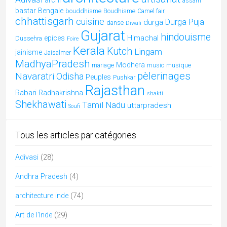
assam
bastar
Bengale
bouddhisme
Boudhisme
Camel fair
chhattisgarh
cuisine
Durga Puja
durga
danse
Diwali
Gujarat
hindouisme
Himachal
epices
Dussehra
Foire
Kerala
Kutch
Lingam
jainisme
Jaisalmer
MadhyaPradesh
Modhera
mariage
music
musique
pèlerinages
Navaratri
Odisha
Peuples
Pushkar
Rajasthan
Rabari
Radhakrishna
shakti
Shekhawati
Tamil Nadu
uttarpradesh
Soufi
Tous les articles par catégories
Adivasi
(28)
Andhra Pradesh
(4)
architecture inde
(74)
Art de l'Inde
(29)