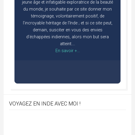
jeune âge et infatigable exploratrice de la beauté
du monde, je souhaite par ce site donner mon
témoignage, volontairement positif, de
l’incroyable héritage de l’Inde ; et si ce site peut,
demain, susciter en vous des envies
d’échappées indiennes, alors mon but sera
atteint….
En savoir +...
VOYAGEZ EN INDE AVEC MOI !