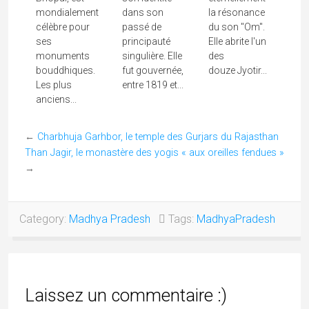
mondialement
dans son
la résonance
célèbre pour
passé de
du son "Om".
ses
principauté
Elle abrite l'un
monuments
singulière. Elle
des
bouddhiques.
fut gouvernée,
douze Jyotir...
Les plus
entre 1819 et...
anciens...
←
Charbhuja Garhbor, le temple des Gurjars du Rajasthan
Than Jagir, le monastère des yogis « aux oreilles fendues »
→
Category:
Madhya Pradesh
Tags:
MadhyaPradesh
Laissez un commentaire :)