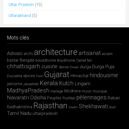
Uttar Pradesh
(10)
Uttarakhand
(5)
Mots clés
architecture
artisanat
Adivasi
archi
assam
bastar
Bengale
bouddhisme
Boudhisme
Camel fair
chhattisgarh
cuisine
Durga Puja
durga
danse
Diwali
Gujarat
hindouisme
Himachal
epices
Dussehra
Foire
Kerala
Kutch
Lingam
jainisme
Jaisalmer
MadhyaPradesh
Modhera
mariage
music
musique
pèlerinages
Navaratri
Odisha
Rabari
Peuples
Pushkar
Rajasthan
Shekhawati
Radhakrishna
shakti
Soufi
Tamil Nadu
uttarpradesh