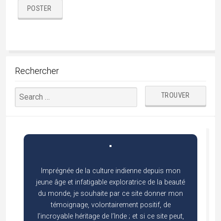
chhattisgarh
cuisine
Durga Puja
durga
danse
Diwali
Gujarat
hindouisme
Himachal
epices
Dussehra
Foire
Kerala
Kutch
Lingam
jainisme
Jaisalmer
MadhyaPradesh
Modhera
mariage
music
musique
pèlerinages
Navaratri
Odisha
Peuples
Pushkar
Rajasthan
Rabari
Radhakrishna
shakti
Shekhawati
Tamil Nadu
uttarpradesh
Soufi
Tous les articles par catégories
Adivasi
(28)
Andhra Pradesh
(4)
architecture inde
(74)
Art de l'Inde
(29)
Artisanat
(12)