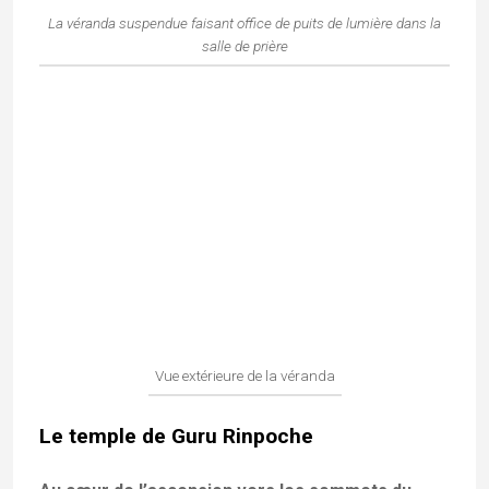
Chemrey.
Cet espace a été spécifiquement conçu
pour abriter une remarquable statue en bronze de
Padmasambhava.
Le temple de Guru Rinpoche
Vénéré comme le « second Bouddha » à travers
tout l’Himalaya,
Padmasambhava (ou Guru
Rinpoche, « le précieux maître ») est le maître
tantrique indien qui a introduit le bouddhisme au Tibet
au VIIIe siècle.
La statue de Guru Rinpoche
Son effigie se reconnaît à son regard perçant, sa