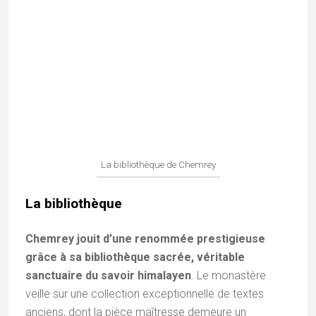
Bodhisattva de la compassion universelle.
À
Chemrey, cette figure se manifeste sous sa forme
dite « aux mille bras et onze têtes » (
Sahasrabhuja
),
dont le halo de mains semble irradier une
bienveillance infinie sur l’assemblée des maîtres.
Informations pratiques
Localisation :
situé à environ 45 km à l’est de
la capitale
Leh.
Il est idéal de le combiner avec
une visite des monastères de Thiksey, d’Hemis et
de Matho.
Hébergement :
bien que la région de Chemrey