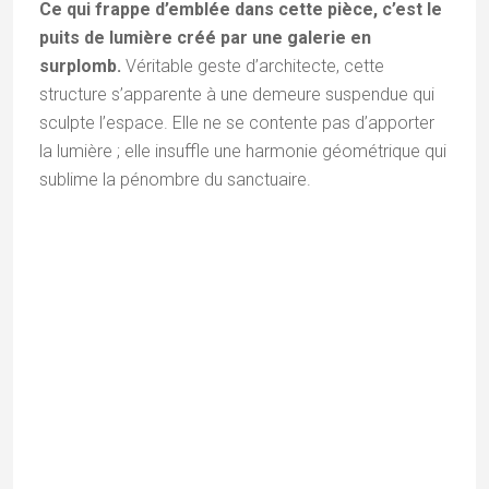
Ce qui frappe d’emblée dans cette pièce, c’est le
puits de lumière créé par une galerie en
surplomb.
Véritable geste d’architecte, cette
structure s’apparente à une demeure suspendue qui
sculpte l’espace. Elle ne se contente pas d’apporter
la lumière ; elle insuffle une harmonie géométrique qui
sublime la pénombre du sanctuaire.
La véranda suspendue faisant office de puits de lumière dans la
salle de prière
Vue extérieure de la véranda
Le temple de Guru Rinpoche
Au cœur de l’ascension vers les sommets du
monastère se trouve le sanctuaire dédié à Guru
Rinpoche, l’une des pièces les plus sacrées de