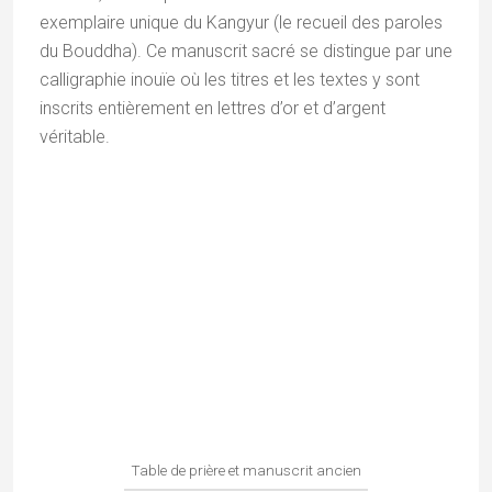
offre aujourd’hui de nombreuses options de
maisons d’hôtes et d’hôtels plus conventionnels,
je privilégie toujours l’immersion dans
des demeures patrimoniales d’exception,
comme la
Nimmu House
ou le
Stok Palace
qui
sont des témoins vivants de l’histoire ladakhie.
Nimmu House :
cette ancienne résidence noble,
avec son verger d’abricotiers et son architecture
vernaculaire restaurée avec soin, offre un calme
absolu et une esthétique qui fait écho aux
monastères de du Ladakh.
La Nimmu house, un endroit privilégié qui respire la quiétude
Stok Palace :
dormir dans le palais de la famille
royale du Ladakh (où vit toujours la lignée des