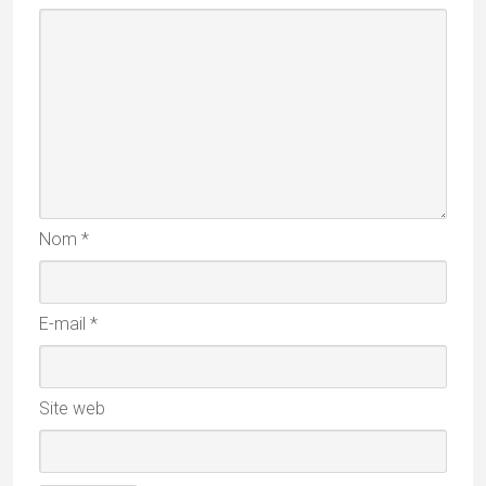
Articles récents
Mandu, palais suspendus & romances afghanes
08/08/2026
Chhau : entre ferveur sacrée et tradition guerrière
16/07/2026
Majuli, terre d’eau et de culture
05/07/2026
Barsoor, cité des 147 temples et des 147 étangs
27/06/2026
Mundan, la première tonte de l’enfant
24/06/2026
Rechercher par mots-clés
architecture
artisanat
Adivasi
archi
assam
bastar
Bengale
bouddhisme
Boudhisme
Camel fair