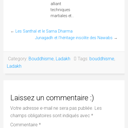
Abonnez-vous !
*
indicates required
*
E-mail
Mes vidéos