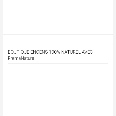
danses
(5)
Divers
(21)
Ecologie
(2)
Festivals culturels d'Inde
(32)
Fêtes religieuses de l'Inde
(37)
folk
(8)
Gujarat
(46)
Himachal Pradesh
(6)
Hindouisme
(49)
Holi
(4)
Inde
(6)
jain
(4)