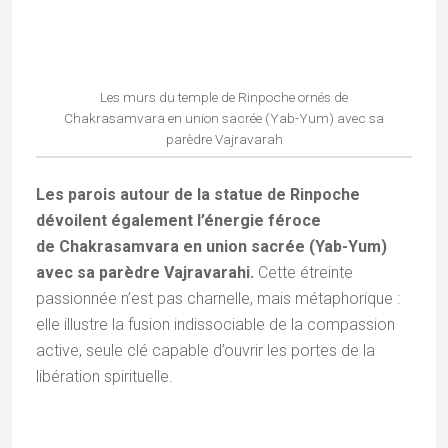
Le Lama Lhakhang où siègent les figures centrales de la
lignée Drukpa
Cet espace intime se distingue par ses trônes de
bois finement sculptés, où siègent les figures
centrales de la lignée Drukpa
. On y découvre
notamment l’effigie de Tagsang Raspa, le fondateur
du monastère, reconnaissable à sa coiffe
emblématique et sa posture méditative. À ses côtés,
les maîtres successifs de la lignée semblent veiller
éternellement sur la destinée spirituelle du gompa.
Statue d’Avalokitesvara, le Bodhisattva de la compassion
universelle, « aux mille bras et onze têtes » (
Sahasrabhuja
)
Dans ce même sanctuaire s’élève une œuvre de
toute beauté : une statue d’Avalokitesvara, le