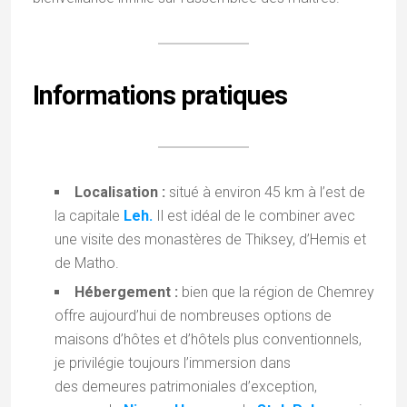
Mandu (ou
séculaire
à part. Terre de
Mandav) est
d'Inde
contrastes,
l'un des...
orientale. En
elle...
alliant
techniques
martiales et...
←
Les Santhal et le Sarna Dharma
Junagadh et l’héritage insolite des Nawabs
→
Category:
Bouddhisme
,
Ladakh
Tags:
bouddhisme
,
Ladakh
Laissez un commentaire :)
Votre adresse e-mail ne sera pas publiée.
Les