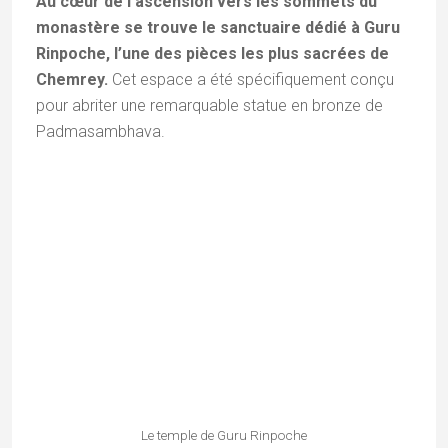
coiffe de lotus et son trident rituel, le
katvanga
,
orné de trois têtes superposées représentant la
maîtrise sur les trois temps ou la vacuité des
trois mondes
. Ce symbole puissant illustre son rôle
de transformateur : il est le maître capable de
transmuter les poisons de l’esprit et les obstacles en
une sagesse rayonnante.
Les murs du temple de Rinpoche ornés de
Chakrasamvara en union sacrée (Yab-Yum) avec sa
parèdre Vajravarah
Les parois autour de la statue de Rinpoche
dévoilent également l’énergie féroce
de Chakrasamvara en union sacrée (Yab-Yum)
avec sa parèdre Vajravarahi.
Cette étreinte
passionnée n’est pas charnelle, mais métaphorique :