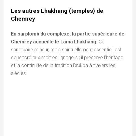
Namgyal) ajoute une dimension historique inégalée.
Le majestueux palais de Stok où vit toujours la lignée des
Namgyal
Ambiance :
contrairement aux sites très
touristiques, Chemrey conserve une atmosphère
de sérénité profonde, propice à la méditation et à
l’observation silencieuse du quotidien des moines.
Conseil de voyage :
comme le monastère
est situé en altitude, assurez-vous d’être bien
acclimaté à Leh avant de monter les escaliers
escarpés qui mènent aux temples principaux.
VOYAGEZ AVEC NOUS DANS L'EPOUSTOUFLANT
LADAKH