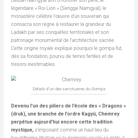
Deldan Namgyal afin d’honorer son père, le
légendaire « Roi Lion » (Sengge Namgyal), le
monastère célèbre l’œuvre d’un souverain qui
consacra son règne à restaurer la grandeur du
Ladakh par ses conquêtes territoriales et son
patronage monumental de l’architecture sacrée.
Cette origine royale explique pourquoi le gompa fut,
dès sa fondation, pourvu de terres fertiles et de
trésors inestimables.
Détails d’un des sanctuaires du Gompa
Devenu l’un des piliers de l’école des « Dragons »
(druk), une branche de l’ordre Kagyü, Chemrey
perpétue aujourd’hui encore cette tradition
mystique,
s’imposant comme un haut lieu du
bouddhisme tibétain où la mémoire royale se mêle à