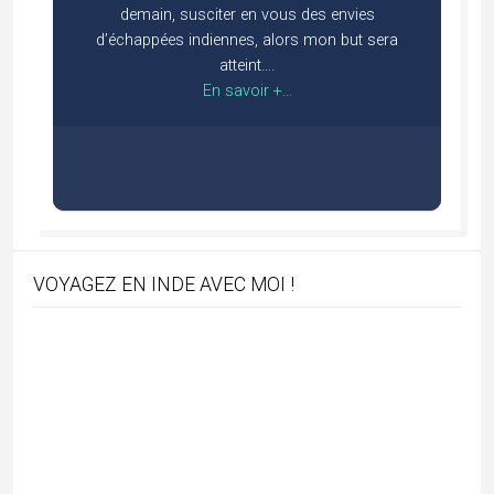
Arts
(2)
Assam
(3)
Benares
(1)
Bengale Occidental
(4)
Bishnoï
(2)
Blog
(107)
Bodhgaya
(1)
Bouddhisme
(4)
Chennai
(1)
Chhattisgarh
(16)
Cuisine indienne
(16)
culture de l'Inde
(23)