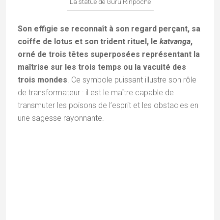
inscrits entièrement en lettres d’or et d’argent
véritable.
Table de prière et manuscrit ancien
Les autres Lhakhang (temples) de
Chemrey
En surplomb du complexe, la partie supérieure de
Chemrey accueille le Lama Lhakhang
. Ce
sanctuaire mineur, mais spirituellement essentiel, est
consacré aux maîtres lignagers ; il préserve l’héritage
et la continuité de la tradition Drukpa à travers les
siècles.