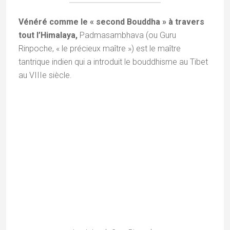
elle illustre la fusion indissociable de la compassion
active, seule clé capable d’ouvrir les portes de la
libération spirituelle.
La bibliothèque de Chemrey
La bibliothèque
Chemrey jouit d’une renommée prestigieuse
grâce à sa bibliothèque sacrée, véritable
sanctuaire du savoir himalayen
. Le monastère
veille sur une collection exceptionnelle de textes
anciens, dont la pièce maîtresse demeure un
exemplaire unique du Kangyur (le recueil des paroles
du Bouddha). Ce manuscrit sacré se distingue par une
calligraphie inouïe où les titres et les textes y sont