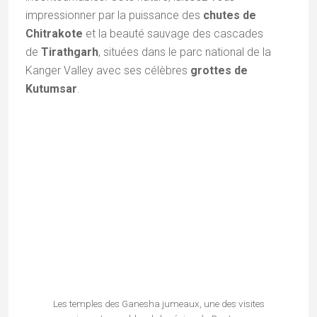
Refuse De...
Du Ghotul
Cœur Du...
La tribu Baiga,
La tribu Muria,
À 260
nichée au
branche
kilomètres de
cœur des
majeure de
Raipur, la
denses forêts
l'ethnie Gond,
capitale du
du nord du
occupe les
Chhattisgarh,
Chhattisgarh,
hauts plateaux
le district de
se définissent
et les forêts du
Bastar se
avant tout
district du
déploie
comme les
Bastar, dans
comme un
gardiens
le...
territoire à
spirituels...
part,...
←
Chennai December Season, le must de la musique
carnatique
Srinagar, la perle de la vallée du Cachemire
→
Category:
Adivasi
,
Chhattisgarh
Tags:
chhattisgarh