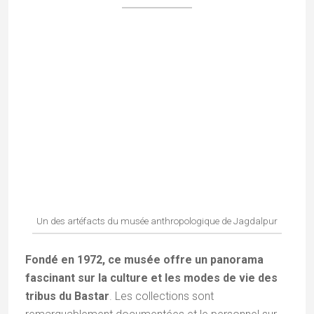
Un des artéfacts du musée anthropologique de Jagdalpur
Fondé en 1972, ce musée offre un panorama
fascinant sur la culture et les modes de vie des
tribus du Bastar
. Les collections sont
remarquablement documentées et le personnel sur
place, toujours disponible, saura répondre à vos
questions avec précision. Une visite incontournable
pour saisir l’âme de la région.
Lac de Dalpat Sagar