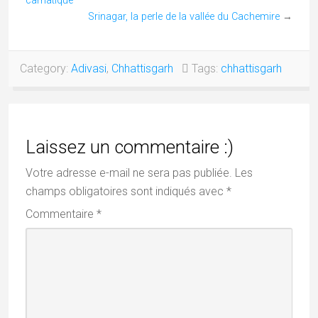
VOYAGEZ EN INDE AVEC MOI !
BOUTIQUE ENCENS 100% NATUREL AVEC
PremaNature