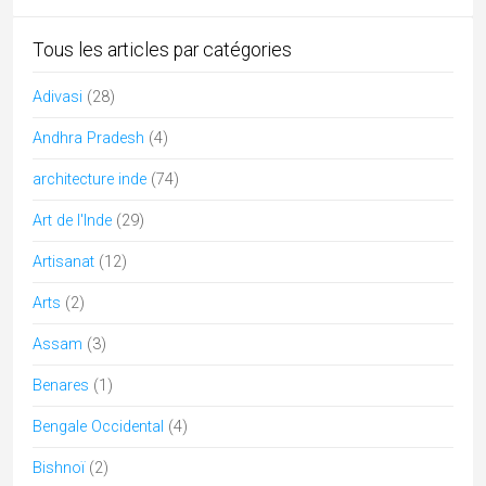
lingam
(3)
lucknow
(1)
Madhya Pradesh
(12)
Maharashtra
(6)
Mariage
(2)
Meghalaya
(1)
Musique Classique
(1)
musique inde
(3)
nagaland
(1)
Odisha
(9)
parcs naturels
(5)
peinture miniature
(3)