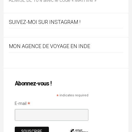
Andhra Pradesh
(4)
architecture inde
(74)
Art de l'Inde
(29)
Artisanat
(12)
Arts
(2)
Assam
(3)
Benares
(1)
Bengale Occidental
(4)
Bishnoï
(2)
Blog
(107)
Bodhgaya
(1)
Bouddhisme
(4)