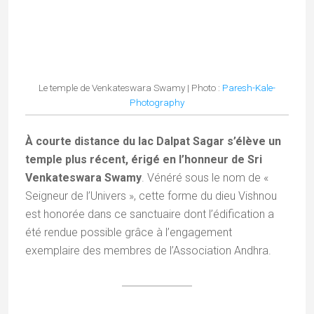
région du Bastar
Au-delà de Jagdalpur, le Bastar regorge de sites
incontournables. Côté nature, laissez-vous
impressionner par la puissance des
chutes de
Chitrakote
et la beauté sauvage des cascades
de
Tirathgarh
, situées dans le parc national de la
Kanger Valley avec ses célèbres
grottes de
Kutumsar
.
Les temples des Ganesha jumeaux, une des visites
incontournables de la région du Bastar
Sur le plan culturel, Dantewada et son temple
dédié à la déesse Danteshwari sont essentiels,