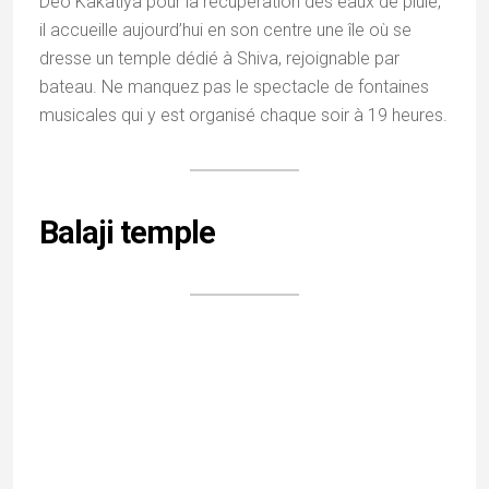
Édifié tout près du palais royal, ce temple rend
hommage à la triade divine composée de Lord
Jagannath, Subhadra et Balbhadra.
Les statues qui
y sont honorées sont des répliques exactes de celles
du célèbre temple de
Puri
dans l’
Odisha
.. Ce lieu revêt
une importance capitale lors du festival Goncha (Rath
Yatra), une fête spectaculaire qui, par son ampleur, se
place juste derrière le grand festival de Dussehra
dans le calendrier culturel de Jagdalpur.
A ne pas manquer
dans la