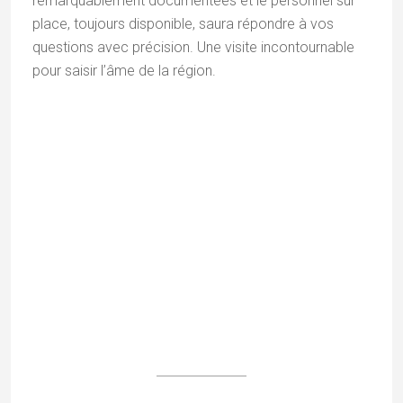
Le lac de Dalpat au coucher du soleil | Photo : Istock
Niché au centre de Jagdalpur, le Dalpat Sagar est
l’un des plus vastes lacs artificiels du
Chhattisgarh
.
Créé à l’origine par le Maharaja Dalpat
Deo Kakatiya pour la récupération des eaux de pluie,
il accueille aujourd’hui en son centre une île où se
dresse un temple dédié à Shiva, rejoignable par
bateau. Ne manquez pas le spectacle de fontaines
musicales qui y est organisé chaque soir à 19 heures.
Balaji temple