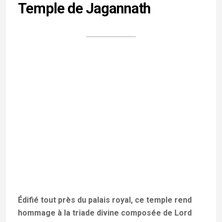
tout comme Barsoor, la « ville des temples »
.
Enfin, ne manquez pas les villages alentour pour
découvrir le travail traditionnel du métal, notamment
la technique du
Dhokra
.
VISITEZ LES AUTRES CENTRES D'INTÉRÊTS DU
BASTAR
Tour culturel du Chhattisgarh
Voyage ethnique au Bastar & Festival
Dussehra