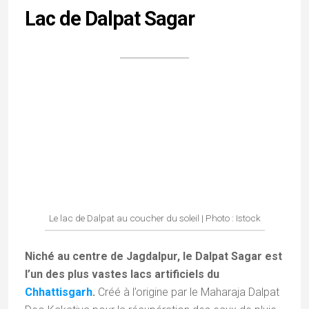
Le temple de Venkateswara Swamy | Photo :
Paresh-Kale-
Photography
À courte distance du lac Dalpat Sagar s’élève un
temple plus récent, érigé en l’honneur de Sri
Venkateswara Swamy
. Vénéré sous le nom de «
Seigneur de l’Univers », cette forme du dieu Vishnou
est honorée dans ce sanctuaire dont l’édification a
été rendue possible grâce à l’engagement
exemplaire des membres de l’Association Andhra.
Temple de Jagannath