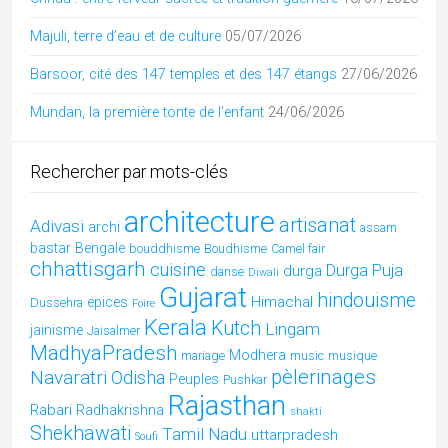
Hindouisme
(49)
Holi
(4)
Inde
(6)
jain
(4)
Jainism
(5)
Jammu & Cachemire
(6)
Karnataka
(12)
Kerala
(10)
kumbh mela
(1)
Kutch
(7)
Ladakh
(1)