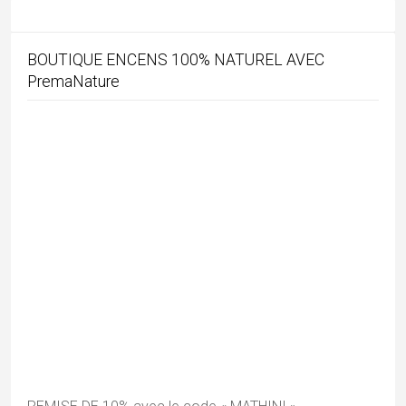
Mundan, la première tonte de l’enfant
24/06/2026
Rechercher par mots-clés
architecture
artisanat
Adivasi
archi
assam
bastar
Bengale
bouddhisme
Boudhisme
Camel fair
chhattisgarh
cuisine
Durga Puja
durga
danse
Diwali
Gujarat
hindouisme
Himachal
epices
Dussehra
Foire
Kerala
Kutch
Lingam
jainisme
Jaisalmer
MadhyaPradesh
Modhera
mariage
music
musique
pèlerinages
Navaratri
Odisha
Peuples
Pushkar
Rajasthan
Rabari
Radhakrishna
shakti
Shekhawati
Tamil Nadu
uttarpradesh
Soufi
Tous les articles par catégories
Adivasi
(28)