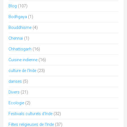
Pèlerinages en Inde
(31)
Peuples de l'Inde
(17)
Puducherry
(1)
Punjab
(2)
Rabari
(7)
Rajasthan
(59)
sari
(1)
Shakti
(1)
Shekhawati
(12)
Tamil Nadu
(23)
tantra
(2)
Telangana
(2)