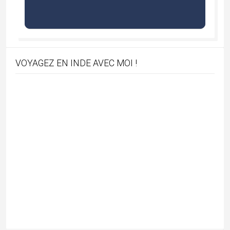
Articles récents
Mandu, palais suspendus & romances afghanes
08/08/2026
Chhau : entre ferveur sacrée et tradition guerrière
16/07/2026
Majuli, terre d’eau et de culture
05/07/2026
Barsoor, cité des 147 temples et des 147 étangs
27/06/2026