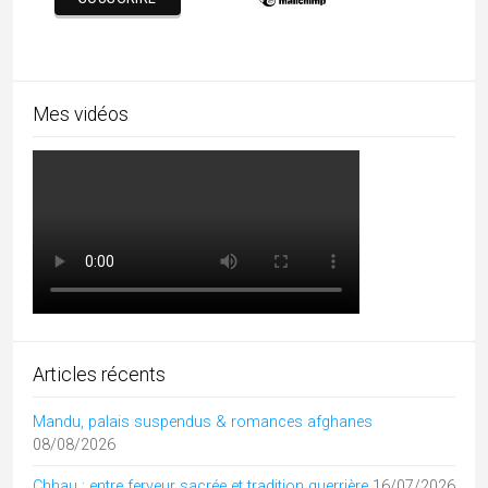
Chennai
(1)
Chhattisgarh
(16)
Cuisine indienne
(16)
culture de l'Inde
(23)
danses
(5)
Divers
(21)
Ecologie
(2)
Festivals culturels d'Inde
(32)
Fêtes religieuses de l'Inde
(37)
folk
(8)
Gujarat
(46)
Himachal Pradesh
(6)