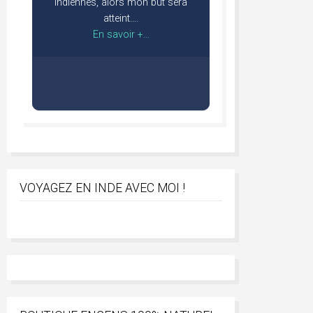
indiennes, alors mon but sera
atteint….
En savoir +...
VOYAGEZ EN INDE AVEC MOI !