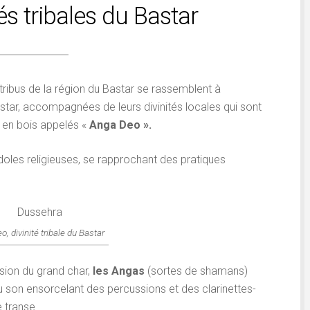
tés tribales du Bastar
 tribus de la région du Bastar se rassemblent à
Bastar, accompagnées de leurs divinités locales qui sont
 en bois appelés «
Anga Deo ».
doles religieuses, se rapprochant des pratiques
o, divinité tribale du Bastar
ssion du grand char,
les Angas
(sortes de shamans)
 au son ensorcelant des percussions et des clarinettes-
 transe.