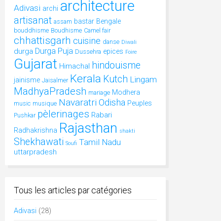
architecture
Adivasi
archi
artisanat
bastar
Bengale
assam
bouddhisme
Boudhisme
Camel fair
chhattisgarh
cuisine
danse
Diwali
Durga Puja
durga
epices
Dussehra
Foire
Gujarat
hindouisme
Himachal
Kerala
Kutch
Lingam
jainisme
Jaisalmer
MadhyaPradesh
Modhera
mariage
Navaratri
Odisha
Peuples
music
musique
pèlerinages
Rabari
Pushkar
Rajasthan
Radhakrishna
shakti
Shekhawati
Tamil Nadu
Soufi
uttarpradesh
Tous les articles par catégories
Adivasi
(28)