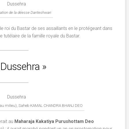
ation de la déesse Danteshwari
 le roi du Bastar de ses assaillants en le protégeant dans
 tutélaire de la famille royale du Bastar.
 Dussehra »
 (au milieu), Saheb KAMAL CHANDRA BHANJ DEO
rait au
Maharaja Kakatiya Purushottam Deo
) : il aurait marché pendant un an en prosternation pour