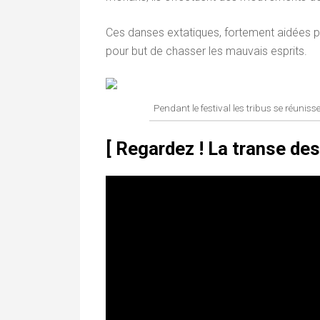
Ces danses extatiques, fortement aidées p
pour but de chasser les mauvais esprits.
Pendant le festival les tribus se réunis
[ Regardez ! La transe de