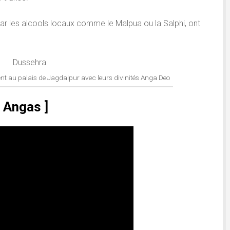
ar les alcools locaux comme le Malpua ou la Salphi, ont
sent au palais de Jagdalpur avec leurs divinités Anga Deo
s Angas ]