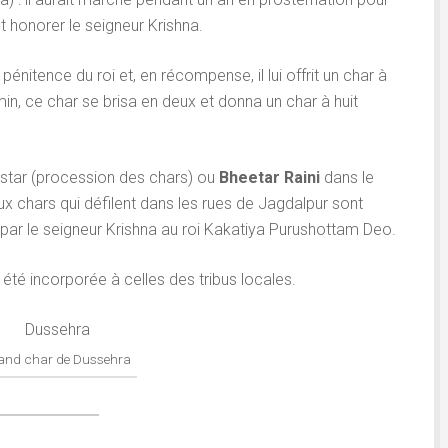
t honorer le seigneur Krishna.
pénitence du roi et, en récompense, il lui offrit un char à
in, ce char se brisa en deux et donna un char à huit
 Bastar (procession des chars) ou
Bheetar Raini
dans le
eux chars qui défilent dans les rues de Jagdalpur sont
par le seigneur Krishna au roi Kakatiya Purushottam Deo.
 été incorporée à celles des tribus locales.
rand char de Dussehra