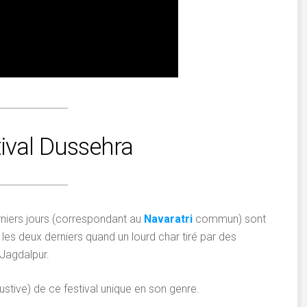
tival Dussehra
erniers jours (correspondant au
Navaratri
commun) sont
 les deux derniers quand un lourd char tiré par des
Jagdalpur.
austive) de ce festival unique en son genre.