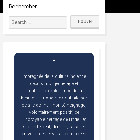
Rechercher
Imprégnée de la culture indienne
depuis mon jeune âge et
infatigable exploratrice de la
beauté du monde, je souhaite par
ce site donner mon témoignage,
volontairement positif, de
l’incroyable héritage de l’Inde ; et
si ce site peut, demain, susciter
en vous des envies d’échappées