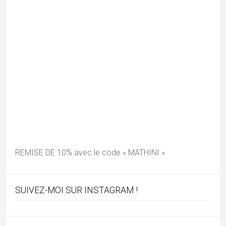
Abonnez-vous !
*
indicates required
*
E-mail
Mes vidéos