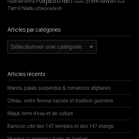
Copyright © 2026 · All Rights Reserved · MAGIK
INDIA
Theme:
Adventure v3
by
Organic Themes
FR
EN