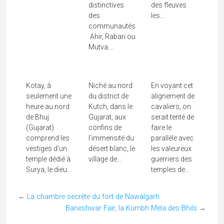
distinctives
des fleuves
des
les...
Kotay, Le
Khavda, La
Jakh Botera,
communautés
Ahir, Rabari ou
Temple Du
Poterie De
Les 72
Mutva....
Soleil De
La Vallée
Chevaliers
Kutch
De...
Blancs De...
Kotay, à
Niché au nord
En voyant cet
seulement une
du district de
alignement de
heure au nord
Kutch, dans le
cavaliers, on
de Bhuj
Gujarat, aux
serait tenté de
(Gujarat)
confins de
faire le
comprend les
l'immensité du
parallèle avec
vestiges d'un
désert blanc, le
les valeureux
temple dédié à
village de...
guerriers des
Surya, le dieu...
temples de...
←
La chambre secrète du fort de Nawalgarh
Baneshwar Fair, la Kumbh Mela des Bhils
→