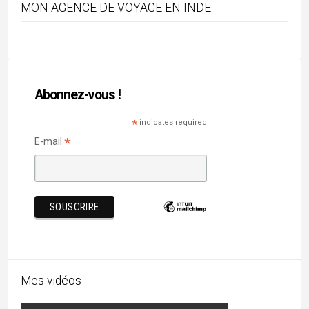
Articles récents
Mandu, palais suspendus & romances afghanes
08/08/2026
Chhau : entre ferveur sacrée et tradition guerrière
16/07/2026
Majuli, terre d’eau et de culture
05/07/2026
Barsoor, cité des 147 temples et des 147 étangs
27/06/2026
Mundan, la première tonte de l’enfant
24/06/2026
Rechercher par mots-clés
architecture