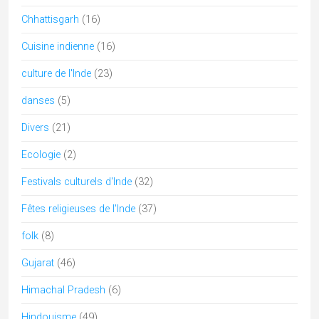
jain
(4)
Jainism
(5)
Jammu & Cachemire
(6)
Karnataka
(12)
Kerala
(10)
kumbh mela
(1)
Kutch
(7)
Ladakh
(1)
lingam
(3)
lucknow
(1)
Madhya Pradesh
(12)