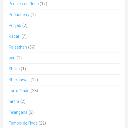
Uttar Pradesh
(10)
Uttarakhand
(5)
Mots clés
architecture
artisanat
Adivasi
archi
assam
bastar
Bengale
bouddhisme
Boudhisme
Camel fair
chhattisgarh
cuisine
Durga Puja
durga
danse
Diwali
Gujarat
hindouisme
Himachal
epices
Dussehra
Foire
Kerala
Kutch
Lingam
jainisme
Jaisalmer
MadhyaPradesh
Modhera
mariage
music
musique
pèlerinages
Navaratri
Odisha
Rabari
Peuples
Pushkar
Rajasthan
Shekhawati
Radhakrishna
shakti
Soufi
Tamil Nadu
uttarpradesh