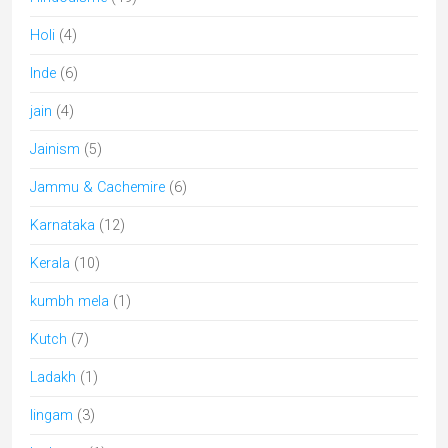
Maharashtra
(6)
Mariage
(2)
Meghalaya
(1)
Musique Classique
(1)
musique inde
(3)
nagaland
(1)
Odisha
(9)
parcs naturels
(5)
peinture miniature
(3)
Pèlerinages en Inde
(31)
Peuples de l'Inde
(17)
Puducherry
(1)