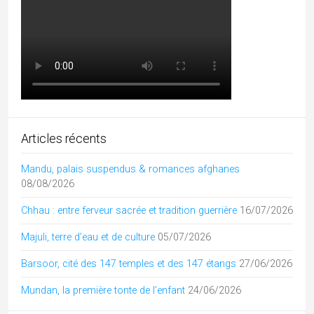
artisanat
Adivasi
archi
assam
bastar
Bengale
bouddhisme
Boudhisme
Camel fair
chhattisgarh
cuisine
Durga Puja
durga
danse
Diwali
Gujarat
hindouisme
Himachal
epices
Dussehra
Foire
Kerala
Kutch
Lingam
jainisme
Jaisalmer
MadhyaPradesh
Modhera
mariage
music
musique
pèlerinages
Navaratri
Odisha
Peuples
Pushkar
Rajasthan
Rabari
Radhakrishna
shakti
Shekhawati
Tamil Nadu
uttarpradesh
Soufi
Tous les articles par catégories
Adivasi
(28)
Andhra Pradesh
(4)
architecture inde
(74)
Art de l'Inde
(29)