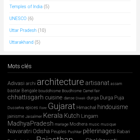
Articles par catégories
Articles
par
catégories
Articles récents
Mandu, palais suspendus & romances afghanes
Chhau : entre ferveur sacrée et tradition guerrière
Majuli, terre d’eau et de culture
Barsoor, cité des 147 temples et des 147 étangs
Mundan, la première tonte de l’enfant
MON AGENCE DE VOYAGE EN INDE