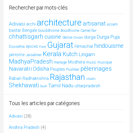
Artisanat
(12)
Arts
(2)
Assam
(3)
Benares
(1)
Bengale Occidental
(4)
Bishnoï
(2)
Blog
(107)
Bodhgaya
(1)
Bouddhisme
(4)
Chennai
(1)
Chhattisgarh
(16)
Cuisine indienne
(16)