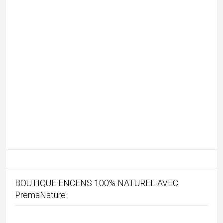
BOUTIQUE ENCENS 100% NATUREL AVEC
PremaNature
REMISE DE 10% avec le code « MATHINI »
SUIVEZ-MOI SUR INSTAGRAM !
MON AGENCE DE VOYAGE EN INDE