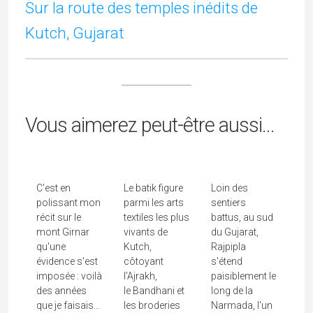
Sur la route des temples inédits de
Kutch, Gujarat
Le Batik À
Junagadh Et
Kutch,
Rajpipla, Une
Vous aimerez peut-être aussi...
L'héritage
Empreinte
Cité Au
Insolite Des
D'un Savoir-
Charme
Nawabs
Faire...
D'antan
C'est en
Le batik figure
Loin des
polissant mon
parmi les arts
sentiers
récit sur le
textiles les plus
battus, au sud
mont Girnar
vivants de
du Gujarat,
qu'une
Kutch,
Rajpipla
évidence s'est
côtoyant
s'étend
imposée : voilà
l'Ajrakh,
paisiblement le
des années
le Bandhani et
long de la
que je faisais...
les broderies
Narmada, l'un