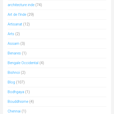
culture de l'Inde
(23)
danses
(5)
Divers
(21)
Ecologie
(2)
Festivals culturels d'Inde
(32)
Fêtes religieuses de l'Inde
(37)
folk
(8)
Gujarat
(46)
Himachal Pradesh
(6)
Hindouisme
(49)
Holi
(4)
Inde
(6)