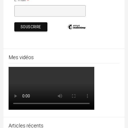
Barsoor, cité des 147 temples et des 147 étangs
27/06/2026
Mundan, la première tonte de l’enfant
24/06/2026
Le monde sacré des Rathwa
19/06/2026
Rechercher par mots-clés
architecture
artisanat
Adivasi
archi
assam
bastar
Bengale
bouddhisme
Boudhisme
Camel fair
chhattisgarh
cuisine
Durga Puja
durga
danse
Diwali
Gujarat
hindouisme
Himachal
epices
Dussehra
Foire
Kerala
Kutch
Lingam
jainisme
Jaisalmer
MadhyaPradesh
Modhera
mariage
music
musique
pèlerinages
Navaratri
Odisha
Peuples
Pushkar
Rajasthan
Rabari
Radhakrishna
shakti
Shekhawati
Tamil Nadu
uttarpradesh
Soufi