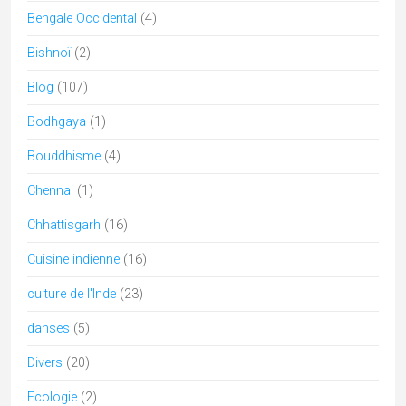
folk
(8)
Gujarat
(46)
Himachal Pradesh
(6)
Hindouisme
(49)
Holi
(4)
Inde
(6)
jain
(4)
Jainism
(5)
Jammu & Cachemire
(6)
Karnataka
(12)
Kerala
(10)
kumbh mela
(1)