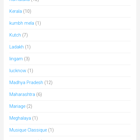
Odisha
(9)
parcs naturels
(5)
peinture miniature
(3)
Pèlerinages en Inde
(31)
Peuples de l'Inde
(17)
Puducherry
(1)
Punjab
(2)
Rabari
(7)
Rajasthan
(59)
sari
(1)
Shakti
(1)
Shekhawati
(12)