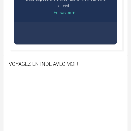
atteint….
En savoir +...
VOYAGEZ EN INDE AVEC MOI !
BOUTIQUE ENCENS 100% NATUREL AVEC
PremaNature