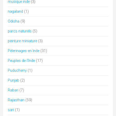
Tamil Nadu
(23)
tantra
(2)
Telangana
(2)
Temple de l'Inde
(22)
Temples of India
(5)
UNESCO
(6)
Uttar Pradesh
(10)
Uttarakhand
(5)
Mots clés
architecture
artisanat
Adivasi
archi
assam
bastar
Bengale
bouddhisme
Boudhisme
Camel fair