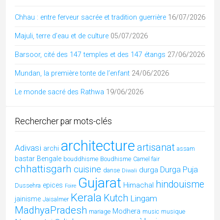
Tous les articles par catégories
Adivasi
(28)
Andhra Pradesh
(4)
architecture inde
(74)
Art de l'Inde
(29)
Artisanat
(12)
Arts
(2)
Assam
(3)
Benares
(1)
Bengale Occidental
(4)
Bishnoï
(2)