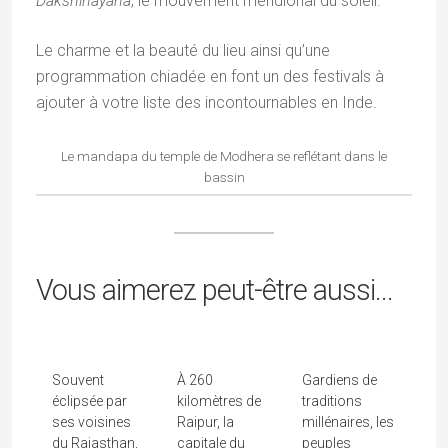
Dakshinayana
, le mouvement méridional du soleil.
Le charme et la beauté du lieu ainsi qu’une
programmation chiadée en font un des festivals à
ajouter à votre liste des incontournables en Inde.
Le mandapa du temple de Modhera se reflétant dans le
bassin
Kotah, Terre
Le Bastar, Un
Gavari,
Vous aimerez peut-être aussi...
Méconnue
Voyage
L'opéra Folk
Des Hadas
Ethnique Au
Mystique Des
Chauhan
Cœur Du...
Bhils
Souvent
À 260
Gardiens de
éclipsée par
kilomètres de
traditions
ses voisines
Raipur, la
millénaires, les
du Rajasthan,
capitale du
peuples