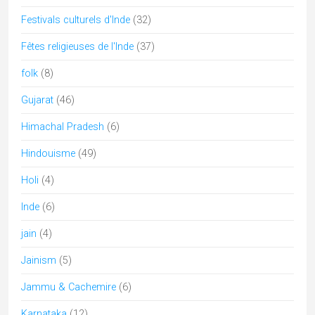
Kutch
(7)
Ladakh
(1)
lingam
(3)
lucknow
(1)
Madhya Pradesh
(12)
Maharashtra
(6)
Mariage
(2)
Meghalaya
(1)
Musique Classique
(1)
musique inde
(3)
nagaland
(1)