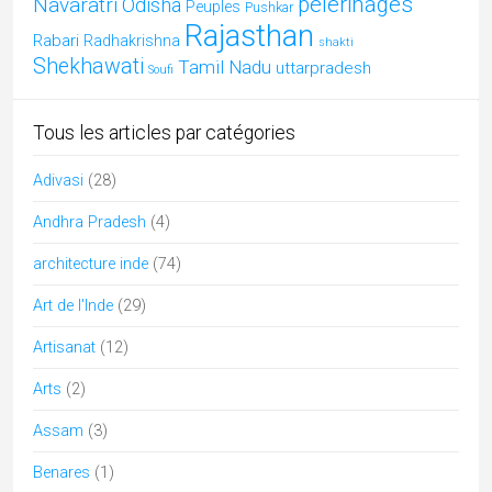
Blog
(107)
Bodhgaya
(1)
Bouddhisme
(4)
Chennai
(1)
Chhattisgarh
(16)
Cuisine indienne
(16)
culture de l'Inde
(23)
danses
(5)
Divers
(20)
Ecologie
(2)
Festivals culturels d'Inde
(32)
Fêtes religieuses de l'Inde
(37)