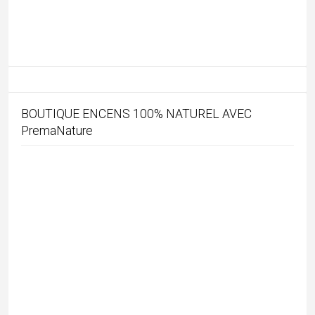
REMISE DE 10% avec le code « MATHINI »
SUIVEZ-MOI SUR INSTAGRAM !
MON AGENCE DE VOYAGE EN INDE
Abonnez-vous !
*
indicates required
*
E-mail