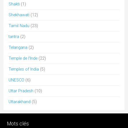
chhattisgarh
cuisine
Durga Puja
durga
danse
Diwali
Gujarat
hindouisme
Himachal
epices
Dussehra
Foire
Kerala
Kutch
Lingam
jainisme
Jaisalmer
MadhyaPradesh
Modhera
mariage
music
musique
pèlerinages
Navaratri
Odisha
Rabari
Peuples
Pushkar
Rajasthan
Shekhawati
Radhakrishna
shakti
Soufi
Tamil Nadu
uttarpradesh
Articles par catégories
Articles
par
catégories
Articles récents
Chhau : entre ferveur sacrée et tradition guerrière