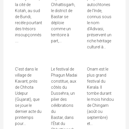
la cité de
Chhattisgarh,
autochtones
Kotah, au sud
le district de
de l'Inde,
de Bundi,
Bastar se
connus sous
Phagun
recèle pourtant
déploie
le nom
Madai, Le
des trésors
comme un
d'Adivasi,
Kavant Fair,
Festival
Onam, Le
insoupçonnés
territoire à
préservent un
....
part,...
riche héritage
Le Festival
Printanier
Retour Sur
culturel à...
Des Récoltes
Des
Terre Du
Des...
Adivasis...
Roi...
C’est dans le
Le festival de
Onam est le
village de
Phagun Madai
plus grand
Kavant, près
constitue, aux
festival du
de Chhota
côtés du
Kerala. Il
Udepur
Dussehra, un
tombe durant
(Gujarat), que
pilier des
le mois hindou
se joue le
célébrations
de Chingam
dernier acte du
du
(août ou
printemps
Bastar, dans
septembre)
pour...
l'État du
et...