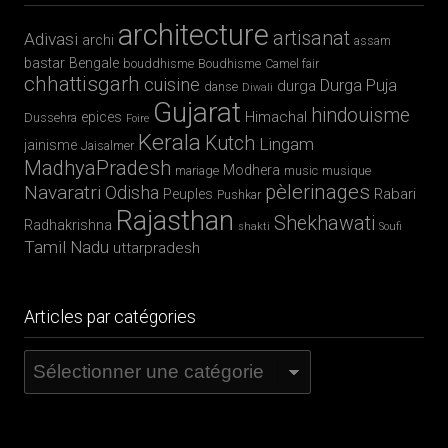
Majuli, terre d’eau et de culture
Barsoor, cité des 147 temples et des 147 étangs
Mundan, la première tonte de l’enfant
Le monde sacré des Rathwa
MON AGENCE DE VOYAGE EN INDE
Copyright © 2026 · All Rights Reserved · MAGIK
INDIA
Theme:
Adventure v3
by
Organic Themes