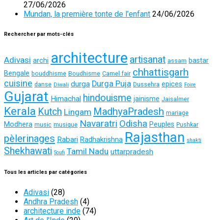
27/06/2026
Mundan, la première tonte de l’enfant
24/06/2026
Rechercher par mots-clés
architecture
artisanat
Adivasi
archi
bastar
assam
chhattisgarh
Bengale
bouddhisme
Boudhisme
Camel fair
cuisine
Durga Puja
durga
epices
danse
Dussehra
Diwali
Foire
Gujarat
hindouisme
Himachal
jainisme
Jaisalmer
Kerala
MadhyaPradesh
Kutch
Lingam
mariage
Navaratri
Odisha
Modhera
Peuples
music
musique
Pushkar
Rajasthan
pèlerinages
Rabari
Radhakrishna
shakti
Shekhawati
Tamil Nadu
uttarpradesh
Soufi
Tous les articles par catégories
Adivasi
(28)
Andhra Pradesh
(4)
architecture inde
(74)