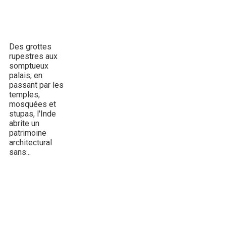
Histoire de
l'architecture en
Inde
Des grottes
rupestres aux
somptueux
palais, en
passant par les
temples,
mosquées et
stupas, l'Inde
abrite un
patrimoine
architectural
sans...
L'haveli du
Rajasthan, une
demeure
bioclimatique