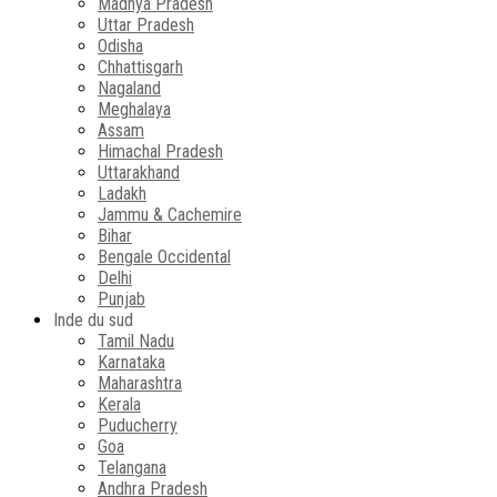
Madhya Pradesh
Uttar Pradesh
Odisha
Chhattisgarh
Nagaland
Meghalaya
Assam
Himachal Pradesh
Uttarakhand
Ladakh
Jammu & Cachemire
Bihar
Bengale Occidental
Delhi
Punjab
Inde du sud
Tamil Nadu
Karnataka
Maharashtra
Kerala
Puducherry
Goa
Telangana
Andhra Pradesh