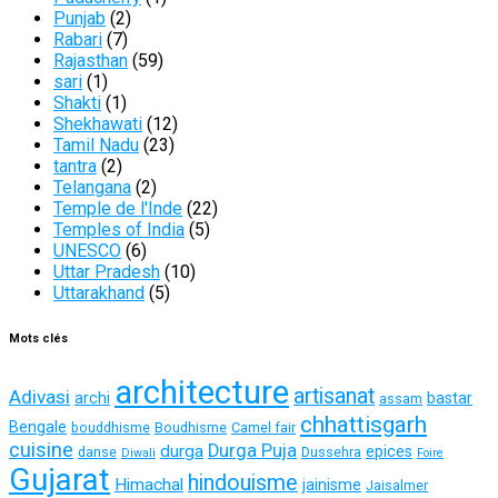
Punjab
(2)
Rabari
(7)
Rajasthan
(59)
sari
(1)
Shakti
(1)
Shekhawati
(12)
Tamil Nadu
(23)
tantra
(2)
Telangana
(2)
Temple de l'Inde
(22)
Temples of India
(5)
UNESCO
(6)
Uttar Pradesh
(10)
Uttarakhand
(5)
Mots clés
architecture
artisanat
Adivasi
archi
bastar
assam
chhattisgarh
Bengale
bouddhisme
Boudhisme
Camel fair
cuisine
Durga Puja
durga
epices
danse
Dussehra
Diwali
Foire
Gujarat
hindouisme
Himachal
jainisme
Jaisalmer