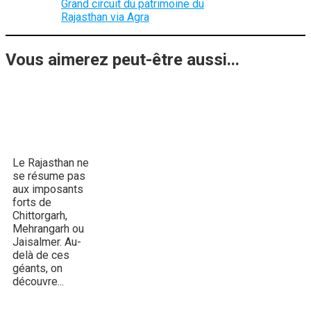
Grand circuit du patrimoine du
Rajasthan via Agra
Vous aimerez peut-être aussi...
Les Rawlas,
joyaux discrets du
Rajasthan
Le Rajasthan ne
se résume pas
aux imposants
forts de
Chittorgarh,
Mehrangarh ou
Jaisalmer. Au-
delà de ces
géants, on
découvre...