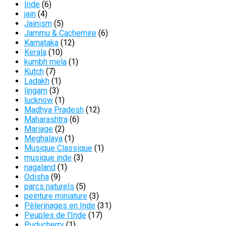
Inde
(6)
jain
(4)
Jainism
(5)
Jammu & Cachemire
(6)
Karnataka
(12)
Kerala
(10)
kumbh mela
(1)
Kutch
(7)
Ladakh
(1)
lingam
(3)
lucknow
(1)
Madhya Pradesh
(12)
Maharashtra
(6)
Mariage
(2)
Meghalaya
(1)
Musique Classique
(1)
musique inde
(3)
nagaland
(1)
Odisha
(9)
parcs naturels
(5)
peinture miniature
(3)
Pèlerinages en Inde
(31)
Peuples de l'Inde
(17)
Puducherry
(1)