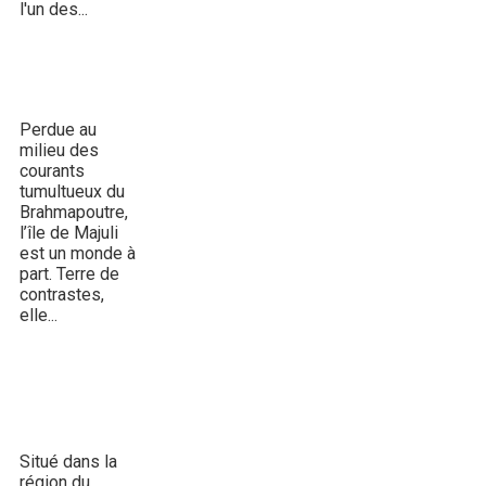
l'un des...
Majuli, terre d'eau
et de culture
Perdue au
milieu des
courants
tumultueux du
Brahmapoutre,
l’île de Majuli
est un monde à
part. Terre de
contrastes,
elle...
Barsoor, cité des
147 temples et
des...
Situé dans la
région du