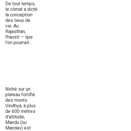
De tout temps,
le climat a dicté
la conception
des lieux de
vie. Au
Rajasthan,
l'haveli — que
l'on pourrait...
Mandu, palais
suspendus &
romances
afghanes
Niché sur un
plateau fortifié
des monts
Vindhya, à plus
de 600 mètres
d'altitude,
Mandu (ou
Mandav) est