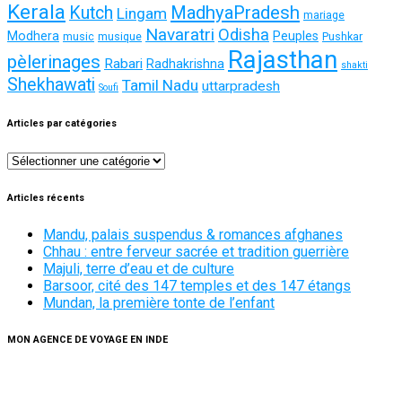
Kerala
MadhyaPradesh
Kutch
Lingam
mariage
Navaratri
Odisha
Modhera
Peuples
music
musique
Pushkar
Rajasthan
pèlerinages
Rabari
Radhakrishna
shakti
Shekhawati
Tamil Nadu
uttarpradesh
Soufi
Articles par catégories
Articles
par
catégories
Articles récents
Mandu, palais suspendus & romances afghanes
Chhau : entre ferveur sacrée et tradition guerrière
Majuli, terre d’eau et de culture
Barsoor, cité des 147 temples et des 147 étangs
Mundan, la première tonte de l’enfant
MON AGENCE DE VOYAGE EN INDE