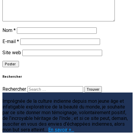
Nom
*
E-mail
*
Site web
Rechercher
Rechercher
Imprégnée de la culture indienne depuis mon jeune âge et
infatigable exploratrice de la beauté du monde, je souhaite
par ce site donner mon témoignage, volontairement positif,
de l’incroyable héritage de l’Inde ; et si ce site peut, demain,
susciter en vous des envies d’échappées indiennes, alors
mon but sera atteint….
En savoir +...