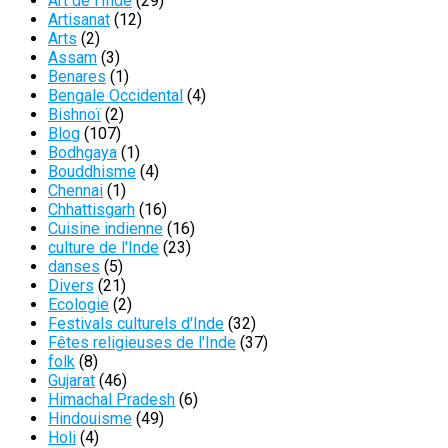
Art de l'Inde
(29)
Artisanat
(12)
Arts
(2)
Assam
(3)
Benares
(1)
Bengale Occidental
(4)
Bishnoï
(2)
Blog
(107)
Bodhgaya
(1)
Bouddhisme
(4)
Chennai
(1)
Chhattisgarh
(16)
Cuisine indienne
(16)
culture de l'Inde
(23)
danses
(5)
Divers
(21)
Ecologie
(2)
Festivals culturels d'Inde
(32)
Fêtes religieuses de l'Inde
(37)
folk
(8)
Gujarat
(46)
Himachal Pradesh
(6)
Hindouisme
(49)
Holi
(4)