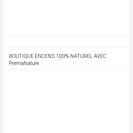
REMISE DE 10% avec le code « MATHINI »
SUIVEZ-MOI SUR INSTAGRAM !
MON AGENCE DE VOYAGE EN INDE
Abonnez-vous !
*
indicates required
*
E-mail