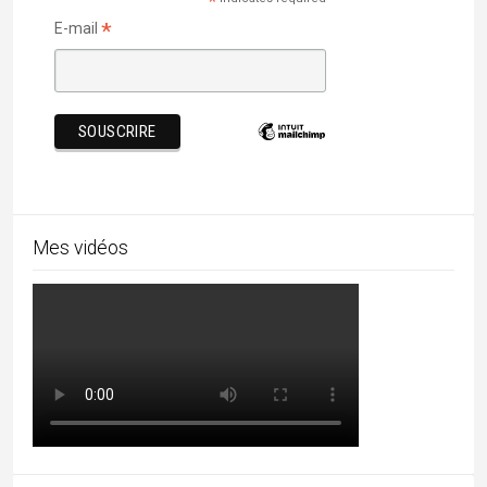
08/08/2026
Chhau : entre ferveur sacrée et tradition guerrière
16/07/2026
Majuli, terre d’eau et de culture
05/07/2026
Barsoor, cité des 147 temples et des 147 étangs
27/06/2026
Mundan, la première tonte de l’enfant
24/06/2026
Rechercher par mots-clés
architecture
artisanat
Adivasi
archi
assam
bastar
Bengale
bouddhisme
Boudhisme
Camel fair
chhattisgarh
cuisine
Durga Puja
durga
danse
Diwali
Gujarat
hindouisme
Himachal
epices
Dussehra
Foire
Kerala
Kutch
Lingam
jainisme
Jaisalmer
MadhyaPradesh
Modhera
mariage
music
musique
pèlerinages
Navaratri
Odisha
Peuples
Pushkar