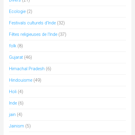
Kerala
(10)
kumbh mela
(1)
Kutch
(7)
Ladakh
(1)
lingam
(3)
lucknow
(1)
Madhya Pradesh
(12)
Maharashtra
(6)
Mariage
(2)
Meghalaya
(1)
Musique Classique
(1)
musique inde
(3)