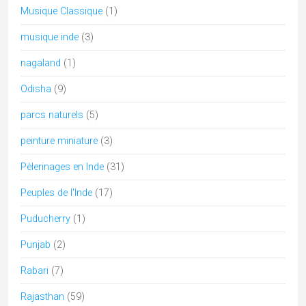
Shekhawati
(12)
Tamil Nadu
(23)
tantra
(2)
Telangana
(2)
Temple de l'Inde
(22)
Temples of India
(5)
UNESCO
(6)
Uttar Pradesh
(10)
Uttarakhand
(5)
Mots clés