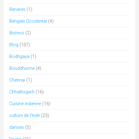
Fêtes religieuses de l'Inde
(37)
folk
(8)
Gujarat
(46)
Himachal Pradesh
(6)
Hindouisme
(49)
Holi
(4)
Inde
(6)
jain
(4)
Jainism
(5)
Jammu & Cachemire
(6)
Karnataka
(12)