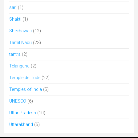
architecture
artisanat
Adivasi
archi
assam
bastar
Bengale
bouddhisme
Boudhisme
Camel fair
chhattisgarh
cuisine
Durga Puja
durga
danse
Diwali
Gujarat
hindouisme
Himachal
epices
Dussehra
Foire
Kerala
Kutch
Lingam
jainisme
Jaisalmer
MadhyaPradesh
Modhera
mariage
music
musique
pèlerinages
Navaratri
Odisha
Rabari
Peuples
Pushkar
Rajasthan
Shekhawati
Radhakrishna
shakti
Soufi
Tamil Nadu
uttarpradesh
Articles par catégories
Articles
par
catégories
Articles récents