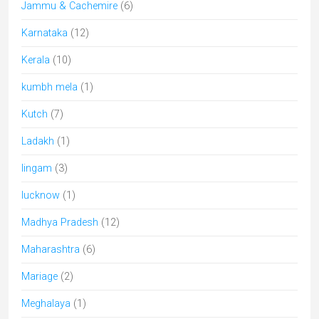
nagaland
(1)
Odisha
(9)
parcs naturels
(5)
peinture miniature
(3)
Pèlerinages en Inde
(31)
Peuples de l'Inde
(17)
Puducherry
(1)
Punjab
(2)
Rabari
(7)
Rajasthan
(59)
sari
(1)
Shakti
(1)