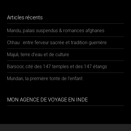
Theme:
Adventure v3
by
Organic Themes
FR
EN