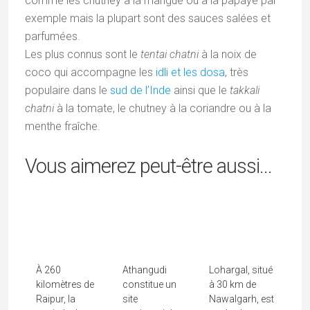
comme les chutney à la mangue ou à la papaye par
exemple mais la plupart sont des sauces salées et
parfumées.
Les plus connus sont le
tentai chatni
à la noix de
coco qui accompagne les
idli et les dosa
, très
populaire dans le
sud de l’Inde
ainsi que le
takkali
chatni
à la tomate, le chutney à la coriandre ou à la
menthe fraîche.
Vous aimerez peut-être aussi...
Le Bastar, Un
Athangudi,
Lohargal, Le
Voyage
Son Palais Et
Temple Du
Ethnique Au
Ses Fameux
Soleil Du
Cœur Du...
Carreliers
Shekhawati
À 260
Athangudi
Lohargal, situé
kilomètres de
constitue un
à 30 km de
Raipur, la
site
Nawalgarh, est