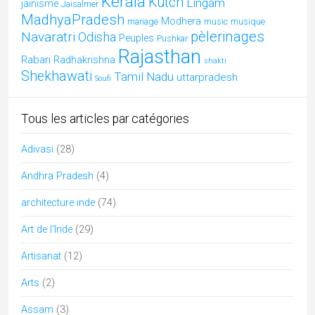
Bishnoï
(2)
Blog
(107)
Bodhgaya
(1)
Bouddhisme
(4)
Chennai
(1)
Chhattisgarh
(16)
Cuisine indienne
(16)
culture de l'Inde
(23)
danses
(5)
Divers
(21)
Ecologie
(2)
Festivals culturels d'Inde
(32)