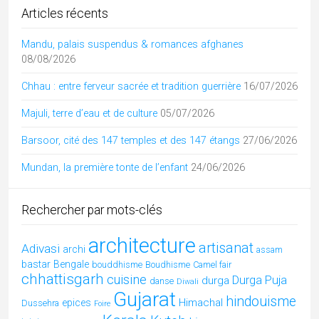
Rajasthan
Rabari
Radhakrishna
shakti
Shekhawati
Tamil Nadu
uttarpradesh
Soufi
Tous les articles par catégories
Adivasi
(28)
Andhra Pradesh
(4)
architecture inde
(74)
Art de l'Inde
(29)
Artisanat
(12)
Arts
(2)
Assam
(3)
Benares
(1)
Bengale Occidental
(4)