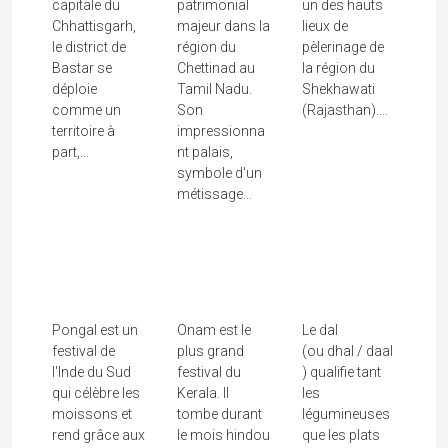
capitale du
patrimonial
un des hauts
Chhattisgarh,
majeur dans la
lieux de
le district de
région du
pèlerinage de
Bastar se
Chettinad au
la région du
déploie
Tamil Nadu.
Shekhawati
comme un
Son
(Rajasthan)....
territoire à
impressionna
part,...
nt palais,
symbole d'un
métissage...
Pongal, Le
Onam, Le
Festival Des
Retour Sur
Dal, Les
Moissons Du
Terre Du
Légumineuse
Tamil...
Roi...
S De L'Inde
Pongal est un
Onam est le
Le dal
festival de
plus grand
(ou dhal / daal
l'Inde du Sud
festival du
) qualifie tant
qui célèbre les
Kerala. Il
les
moissons et
tombe durant
légumineuses
rend grâce aux
le mois hindou
que les plats