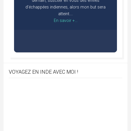
demain, susciter en vous des envies
d’échappées indiennes, alors mon but sera
atteint….
En savoir +...
VOYAGEZ EN INDE AVEC MOI !
BOUTIQUE ENCENS 100% NATUREL AVEC
PremaNature