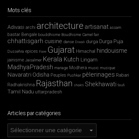
Mandu, palais suspendus & romances afghanes
Chhau : entre ferveur sacrée et tradition guerrière
Majuli, terre d’eau et de culture
Barsoor, cité des 147 temples et des 147 étangs
Mundan, la première tonte de l’enfant
MON AGENCE DE VOYAGE EN INDE
Copyright © 2026 · All Rights Reserved · MAGIK
INDIA