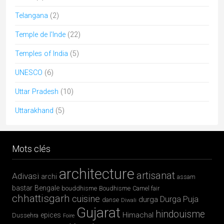
Telangana
(2)
Temple de l'Inde
(22)
Temples of India
(5)
UNESCO
(6)
Uttar Pradesh
(10)
Uttarakhand
(5)
Mots clés
architecture
artisanat
Adivasi
archi
assam
bastar
Bengale
bouddhisme
Boudhisme
Camel fair
chhattisgarh
cuisine
Durga Puja
durga
danse
Diwali
Gujarat
hindouisme
Himachal
epices
Dussehra
Foire