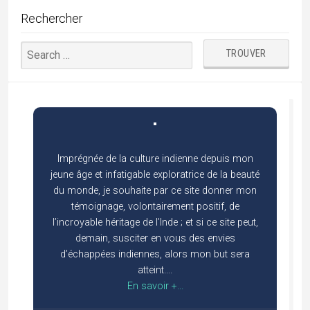
Rechercher
Imprégnée de la culture indienne depuis mon
jeune âge et infatigable exploratrice de la beauté
du monde, je souhaite par ce site donner mon
témoignage, volontairement positif, de
l’incroyable héritage de l’Inde ; et si ce site peut,
demain, susciter en vous des envies
d’échappées indiennes, alors mon but sera
atteint….
En savoir +...