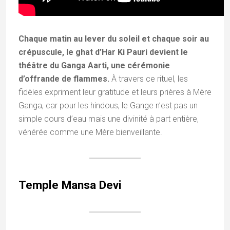
Chaque matin au lever du soleil et chaque soir au
crépuscule, le ghat d’Har Ki Pauri devient le
théâtre du Ganga Aarti, une cérémonie
d’offrande de flammes.
À travers ce rituel, les
fidèles expriment leur gratitude et leurs prières à Mère
Ganga, car pour les hindous, le Gange n’est pas un
simple cours d’eau mais une divinité à part entière,
vénérée comme une Mère bienveillante.
Temple Mansa Devi