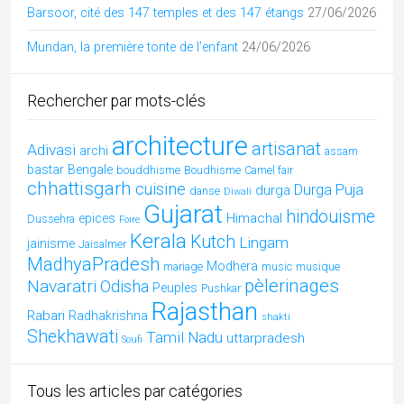
Barsoor, cité des 147 temples et des 147 étangs
27/06/2026
Mundan, la première tonte de l’enfant
24/06/2026
Rechercher par mots-clés
architecture
artisanat
Adivasi
archi
assam
bastar
Bengale
bouddhisme
Boudhisme
Camel fair
chhattisgarh
cuisine
Durga Puja
durga
danse
Diwali
Gujarat
hindouisme
Himachal
epices
Dussehra
Foire
Kerala
Kutch
Lingam
jainisme
Jaisalmer
MadhyaPradesh
Modhera
mariage
music
musique
pèlerinages
Navaratri
Odisha
Peuples
Pushkar
Rajasthan
Rabari
Radhakrishna
shakti
Shekhawati
Tamil Nadu
uttarpradesh
Soufi
Tous les articles par catégories