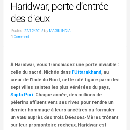
Haridwar, porte d’entrée
des dieux
Posted:
22/12/2015
by
MAGIK INDIA
Comment
À Haridwar, vous franchissez
une porte invisible
:
celle du sacré. Nichée dans
l’Uttarakhand
, au
cœur de l’Inde du Nord, cette cité figure parmi les
sept villes saintes les plus vénérées du pays,
Sapta Puri
. Chaque année, des millions de
pèlerins affluent vers ses rives pour rendre un
dernier hommage à leurs ancêtres ou formuler
un vœu auprès des trois Déesses-Mères trônant
sur leur promontoire rocheux. Haridwar est