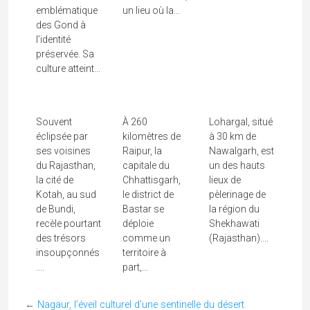
emblématique
un lieu où la...
des Gond à
Kotah, Terre
Le Bastar, Un
Lohargal, Le
l’identité
préservée. Sa
Méconnue
Voyage
Temple Du
culture atteint...
Des Hadas
Ethnique Au
Soleil Du
Chauhan
Cœur Du...
Shekhawati
Souvent
À 260
Lohargal, situé
éclipsée par
kilomètres de
à 30 km de
ses voisines
Raipur, la
Nawalgarh, est
du Rajasthan,
capitale du
un des hauts
la cité de
Chhattisgarh,
lieux de
Kotah, au sud
le district de
pèlerinage de
de Bundi,
Bastar se
la région du
recèle pourtant
déploie
Shekhawati
des trésors
comme un
(Rajasthan)....
insoupçonnés
territoire à
....
part,...
←
Nagaur, l’éveil culturel d’une sentinelle du désert