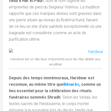
celui d’Har Ki Paur
i, dont le nom signifie les
empreintes de pied du Seigneur Vishnou. La tradition
rapporte que ces marques divines sont gravées dans
une pierre située au niveau du Brahma Kund, faisant
de ce lieu un site d’une sainteté exceptionnelle où une
baignade est considérée comme un acte de
purification ultime.
Haridwar est un des lieux importants pour les rites dédiés aux
ancêtres
Depuis des temps immémoraux, Haridwar est
reconnue, au même titre que
Bénarès
, comme un
lieu essentiel pour la célébration des rituels
funéraires nommés Shradh
. Selon les Védas, les
textes sacrés de l’hindouisme, le corps mortel
retourne à la poussière lors du décès, tandis que