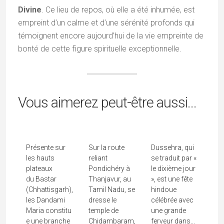
Divine
. Ce lieu de repos, où elle a été inhumée, est
empreint d’un calme et d’une sérénité profonds qui
témoignent encore aujourd’hui de la vie empreinte de
bonté de cette figure spirituelle exceptionnelle.
Dandami
Chidambaram
Dussehra
Vous aimerez peut-être aussi...
Maria, Les
, Le Temple
Dans Les
Seigneurs
De La Danse
Collines De
Des Bisons
Éternelle
Deogarh
Présente sur
Sur la route
Dussehra, qui
les hauts
reliant
se traduit par «
plateaux
Pondichéry à
le dixième jour
du Bastar
Thanjavur, au
», est une fête
(Chhattisgarh),
Tamil Nadu, se
hindoue
les Dandami
dresse le
célébrée avec
Maria constitu
temple de
une grande
e une branche
Chidambaram,
ferveur dans...